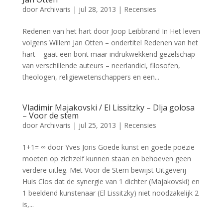
door
Archivaris
|
jul 28, 2013
|
Recensies
Redenen van het hart door Joop Leibbrand In Het leven
volgens Willem Jan Otten – ondertitel Redenen van het
hart – gaat een bont maar indrukwekkend gezelschap
van verschillende auteurs – neerlandici, filosofen,
theologen, religiewetenschappers en een...
Vladimir Majakovski / El Lissitzky – Dlja golosa
– Voor de stem
door
Archivaris
|
jul 25, 2013
|
Recensies
1+1= ∞ door Yves Joris Goede kunst en goede poëzie
moeten op zichzelf kunnen staan en behoeven geen
verdere uitleg. Met Voor de Stem bewijst Uitgeverij
Huis Clos dat de synergie van 1 dichter (Majakovski) en
1 beeldend kunstenaar (El Lissitzky) niet noodzakelijk 2
is,...