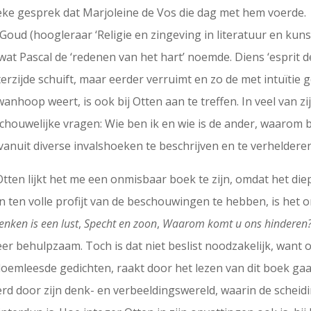
eke gesprek dat Marjoleine de Vos die dag met hem voerde.
n Goud (hoogleraar ‘Religie en zingeving in literatuur en kuns
wat Pascal de ‘redenen van het hart’ noemde. Diens ‘esprit d
 terzijde schuift, maar eerder verruimt en zo de met intuïti
anhoop weert, is ook bij Otten aan te treffen. In veel van zij
uwelijke vragen: Wie ben ik en wie is de ander, waarom best
anuit diverse invalshoeken te beschrijven en te verhelderen
tten lijkt het me een onmisbaar boek te zijn, omdat het die
n ten volle profijt van de beschouwingen te hebben, is het 
enken is een lust
,
Specht en zoon
,
Waarom komt u ons hinderen
er behulpzaam. Toch is dat niet beslist noodzakelijk, want 
loemleesde gedichten, raakt door het lezen van dit boek 
erd door zijn denk- en verbeeldingswereld, waarin de schei