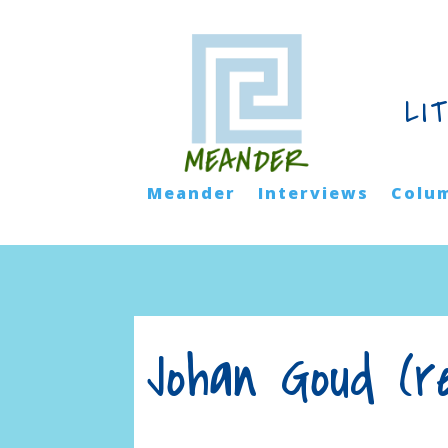
LI
Meander
Interviews
Colu
Johan Goud (r