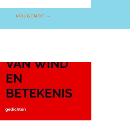
VOLGENDE
→