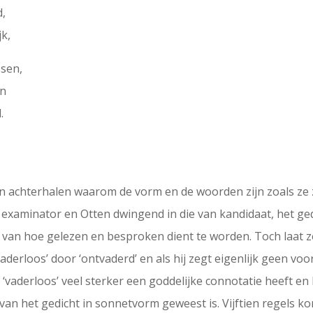
d,
jk,
ssen,
en
.
n achterhalen waarom de vorm en de woorden zijn zoals ze z
van examinator en Otten dwingend in die van kandidaat, het g
 van hoe gelezen en besproken dient te worden. Toch laat ze 
aderloos’ door ‘ontvaderd’ en als hij zegt eigenlijk geen vo
 ‘vaderloos’ veel sterker een goddelijke connotatie heeft e
 van het gedicht in sonnetvorm geweest is. Vijftien regels kom