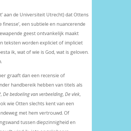
t’ aan de Universiteit Utrecht) dat Ottens
e finesse’, een subtiele en nuancerende
e gewapende geest ontvankelijk maakt
n teksten worden expliciet of impliciet
a ik, wat of wie is God, wat is geloven.
.
per graaft dan een recensie of
onder handbereik hebben van titels als
?
,
De bedoeling van verbeelding
,
De vlek
,
ook wie Otten slechts kent van een
gaandeweg met hem vertrouwd. Of
dingswand tussen diepzinnigheid en