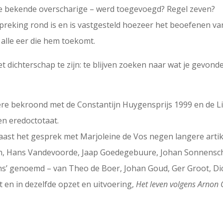
 de bekende overscharige – werd toegevoegd? Regel zeven?
spreking rond is en is vastgesteld hoezeer het beoefenen v
 alle eer die hem toekomt.
et dichterschap te zijn: te blijven zoeken naar wat je gevond
re bekroond met de Constantijn Huygensprijs 1999 en de Libr
en eredoctotaat.
aast het gesprek met Marjoleine de Vos negen langere arti
an, Hans Vandevoorde, Jaap Goedegebuure, Johan Sonnensch
mns’ genoemd – van Theo de Boer, Johan Goud, Ger Groot, D
 en in dezelfde opzet en uitvoering,
Het leven volgens Arnon