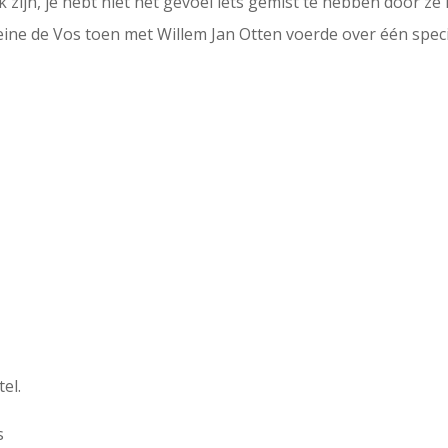
zijn, je hebt niet het gevoel iets gemist te hebben door ze
eine de Vos toen met Willem Jan Otten voerde over één speci
tel.
s