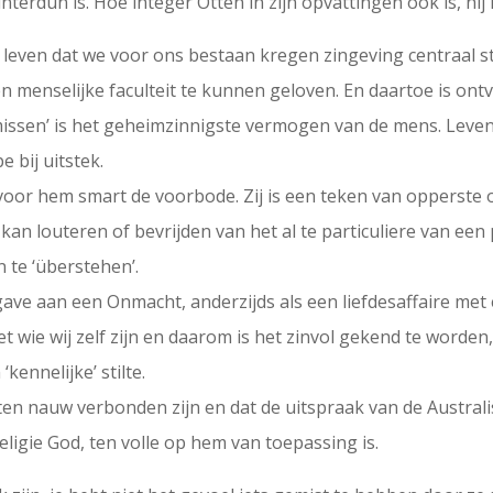
interdun is. Hoe integer Otten in zijn opvattingen ook is, hij 
 leven dat we voor ons bestaan kregen zingeving centraal st
menselijke faculteit te kunnen geloven. En daartoe is ont
issen’ is het geheimzinnigste vermogen van de mens. Leven is
 bij uitstek.
 voor hem smart de voorbode. Zij is een teken van opperste 
an louteren of bevrijden van het al te particuliere van een p
 te ‘überstehen’.
rgave aan een Onmacht, anderzijds als een liefdesaffaire met
et wie wij zelf zijn en daarom is het zinvol gekend te worde
‘kennelijke’ stilte.
ten nauw verbonden zijn en dat de uitspraak van de Australi
eligie God, ten volle op hem van toepassing is.