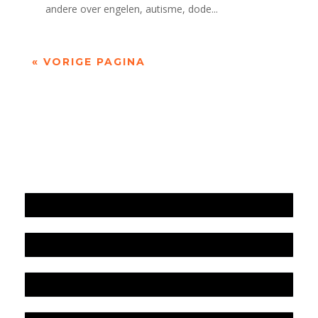
andere over engelen, autisme, dode...
« VORIGE PAGINA
Jaarrekening 2025 en begroting 2026
Jaarverslag 2025
Jaarrekening 2024 en begroting 2025