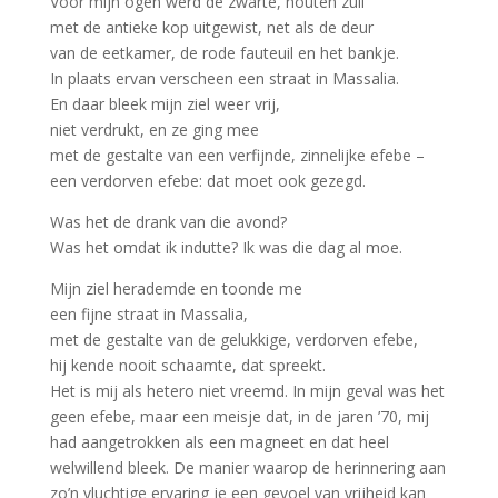
Voor mijn ogen werd de zwarte, houten zuil
met de antieke kop uitgewist, net als de deur
van de eetkamer, de rode fauteuil en het bankje.
In plaats ervan verscheen een straat in Massalia.
En daar bleek mijn ziel weer vrij,
niet verdrukt, en ze ging mee
met de gestalte van een verfijnde, zinnelijke efebe –
een verdorven efebe: dat moet ook gezegd.
Was het de drank van die avond?
Was het omdat ik indutte? Ik was die dag al moe.
Mijn ziel herademde en toonde me
een fijne straat in Massalia,
met de gestalte van de gelukkige, verdorven efebe,
hij kende nooit schaamte, dat spreekt.
Het is mij als hetero niet vreemd. In mijn geval was het
geen efebe, maar een meisje dat, in de jaren ’70, mij
had aangetrokken als een magneet en dat heel
welwillend bleek. De manier waarop de herinnering aan
zo’n vluchtige ervaring je een gevoel van vrijheid kan