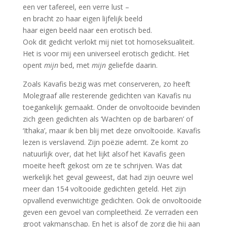
een ver tafereel, een verre lust –
en bracht zo haar eigen lijfelijk beeld
haar eigen beeld naar een erotisch bed.
Ook dit gedicht verlokt mij niet tot homoseksualiteit.
Het is voor mij een universeel erotisch gedicht. Het
opent
mijn
bed, met
mijn
geliefde daarin.
Zoals Kavafis bezig was met conserveren, zo heeft
Molegraaf alle resterende gedichten van Kavafis nu
toegankelijk gemaakt. Onder de onvoltooide bevinden
zich geen gedichten als ‘Wachten op de barbaren’ of
‘Ithaka’, maar ik ben blij met deze onvoltooide. Kavafis
lezen is verslavend. Zijn poëzie ademt. Ze komt zo
natuurlijk over, dat het lijkt alsof het Kavafis geen
moeite heeft gekost om ze te schrijven. Was dat
werkelijk het geval geweest, dat had zijn oeuvre wel
meer dan 154 voltooide gedichten geteld. Het zijn
opvallend evenwichtige gedichten. Ook de onvoltooide
geven een gevoel van compleetheid. Ze verraden een
groot vakmanschap. En het is alsof de zorg die hij aan