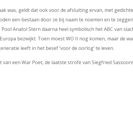
k was, geldt dat ook voor de afsluiting ervan, met gedichten
de doden een bestaan door ze bij naam te noemen en te zeggen
t de Pool Anatol Stern daarna heel symbolisch het ABC van sla
Europa bezwijkt. Toen moest WO II nog komen, maar de waar
eratie leeft in het besef ‘voor de oorlog’ te leven.
 van een War Poet, de laatste strofe van Siegfried Sassoons