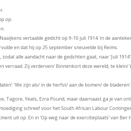
r.
mp op.
n.
 Naaijkens vertaalde gedicht op 9-10 juli 1914. In de aantek
ervulde en dat hij op 25 september sneuvelde bij Reims.
 zodat alle aandacht naar de gedichten gaat, naar ‘Juli 191
en verraad. Zij verderven/ Binnenkort deze wereld, te klein/
ldaten’: ‘We zijn als/ in de herfst/ aan de bomen/ de bladeren’
e, Tagore, Yeats, Ezra Pound, maar daarnaast ga je van on
moediging schreef voor het South African Labour Contingen
nt uit op. En in ‘Op weg naar de exercitieplaats’ van Ber 