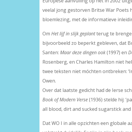
Europese aanvulling op het in 2002 ui
veelal jong gestorven Britse War Poets 
bloemlezing, met de informatieve inleidi
Om
Het lijf in slijk geplant
terug te brengen
bijvoorbeeld zo beperkt gebleven, dat 
Santen:
Maar deze dingen ook
(1997) en
D
Rosenberg, en Charles Hamilton niet hele
twee teksten niet móchten ontbreken: ‘In
Owen.
Over dat laatste gedicht had de Ierse sc
Book of Modern Verse
(1936) stelde hij: ‘
all blood, dirt and sucked sugarstick and 
Dat WO I in alle opzichten een globale 