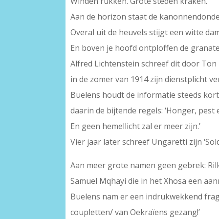
Winden rukken. Grote steden kraken.
Aan de horizon staat de kanonnendonde
Overal uit de heuvels stijgt een witte da
En boven je hoofd ontploffen de granate
Alfred Lichtenstein schreef dit door Ton
in de zomer van 1914 zijn dienstplicht v
Buelens houdt de informatie steeds kort,
daarin de bijtende regels: ‘Honger, pest 
En geen hemellicht zal er meer zijn.’
Vier jaar later schreef Ungaretti zijn ‘So
Aan meer grote namen geen gebrek: Rilk
Samuel Mqhayi die in het Xhosa een aan
Buelens nam er een indrukwekkend fragme
coupletten/ van Oekraïens gezang!’