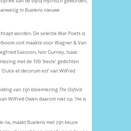
gslyriek van de bijna mythisch geworden,
 aanwezig in Buelens nieuwe
chrapt worden. De selectie War Poets is
jkelboom ooit maakte voor Wagner & Van
egfried Sassoon, Ivor Gurney, Isaac
emlezing met de 100 ‘beste’ gedichten
‘Dulce et decorum est’ van Wilfred
eiding van zijn bloemlezing
The Oxford
e van Wilfred Owen daarom niet op. ‘He is
de na, maakt Buelens met zijn keuze