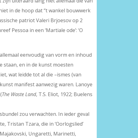
 zijn uiteraard lang niet allemaal die van
niet in de hoop dat ‘’t wankel bouwwerk
ssische patriot Valeri Brjoesov op 2
eef Pessoa in een ‘Martiale ode’: ‘O
et allemaal eenvoudig van vorm en inhoud
e staan, en in de kunst moesten
et, wat leidde tot al die –ismes (van
htkunst manifest aanwezig waren. Lanoye
(
The Waste Land
, T.S. Eliot, 1922; Buelens
sbundel zou verwachten. In ieder geval
 Tristan Tzara, die in ‘Oorlogslied’
 Majakovski, Ungaretti, Marinetti,