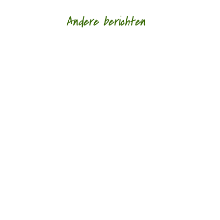
Andere berichten
‘Schrijven is mijn leeflijn zeg ik altijd maar.’ door
Alja Spaan Jacobus Bos (1943) debuteerde in
1969 met de verhalenbundel...
'Standhouden in de mallemolen' door Wim
Vandeleene foto © Damon De Backer Over
moederschap, woorden die verzorgen en...