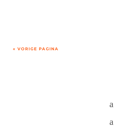
'over Pessoa's Faust: een drama in dichtvorm'
door Sander de Vaan Fernando Pessoa (1888–
1935) geldt als een van de grootste...
« VORIGE PAGINA