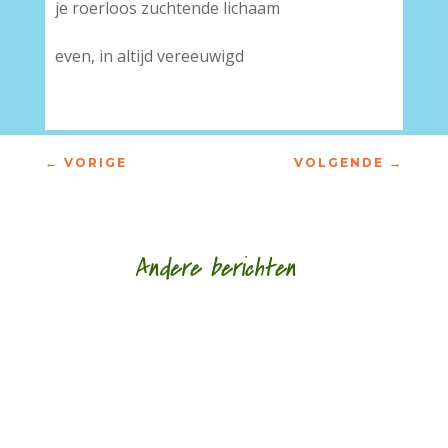
je roerloos zuchtende lichaam
even, in altijd vereeuwigd
←
VORIGE
VOLGENDE
→
Andere berichten
Nele Bruynooghe speelt een zacht brutaal spel
met literatuur. Ze kijkt met ogen die schrijven en
legt wat ze schrijft als speelgoed in de...