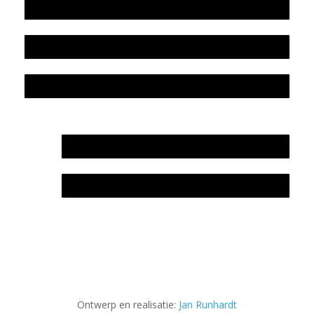
Beleidsplan
Colofon
Privacyverklaring Stichting Literatuursite Meander
In memoriam Rob de Vos
Rob de Vos – prijs
Ontwerp en realisatie:
Jan Runhardt