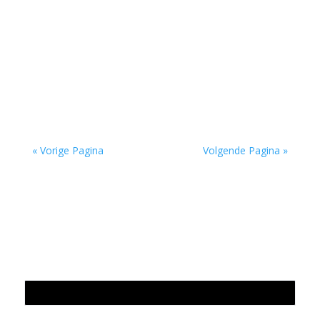
Omdenken in poëzie door Tom Veys - - Op één
of andere manier doen veel gedichten van Josse
Kok denken aan ‘Omdenken’, de website die je...
« Vorige Pagina
Volgende Pagina »
Jaarrekening 2025 en begroting 2026