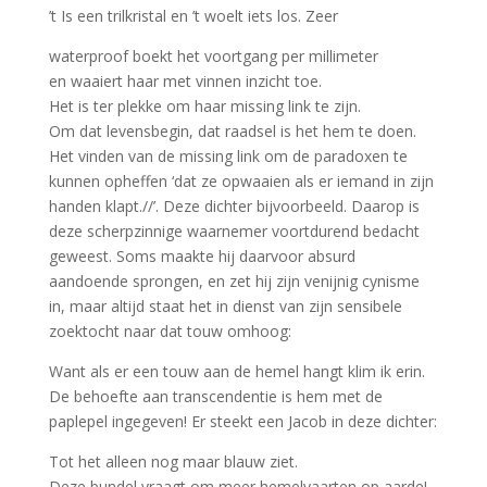
’t Is een trilkristal en ’t woelt iets los. Zeer
waterproof boekt het voortgang per millimeter
en waaiert haar met vinnen inzicht toe.
Het is ter plekke om haar missing link te zijn.
Om dat levensbegin, dat raadsel is het hem te doen.
Het vinden van de missing link om de paradoxen te
kunnen opheffen ‘dat ze opwaaien als er iemand in zijn
handen klapt.//’. Deze dichter bijvoorbeeld. Daarop is
deze scherpzinnige waarnemer voortdurend bedacht
geweest. Soms maakte hij daarvoor absurd
aandoende sprongen, en zet hij zijn venijnig cynisme
in, maar altijd staat het in dienst van zijn sensibele
zoektocht naar dat touw omhoog:
Want als er een touw aan de hemel hangt klim ik erin.
De behoefte aan transcendentie is hem met de
paplepel ingegeven! Er steekt een Jacob in deze dichter:
Tot het alleen nog maar blauw ziet.
Deze bundel vraagt om meer hemelvaarten op aarde!