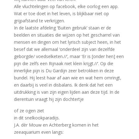
Alle vluchtelingen op facebook, elke oorlog een app.
Wat er toe doet in het leven, is blijkbaar niet op
grijpafstand te verkrijgen.
In de laatste afdeling ‘Buiten gebruik’ staan er de
beelden en situaties die wijzen op het gescharrel van
mensen en dingen om het lyrisch subject heen, in het
besef dat we allemaal ‘onderdeel zijn van dezelfde
geborgde/ voedselketen.//’, maar ‘Er is [onder hen] een
pijn die zelfs een Rijnaak niet klein krijgt.//’. Op die
innerlijke pijn is Du Gardijn zeer betrokken in deze
bundel. Hij leest haar af aan wie en wat hem omringt,
en daarbij is veel in disbalans. Ik denk dat het een
uitdrukking is van zijn eigen lijden aan deze tijd. In de
dierentuin vraagt hij zijn dochtertje
of ze ogen ziet
in dit snelkookparadijs.
J.A. dèr Mouw en Achterberg komen in het
zeeaquarium even langs: