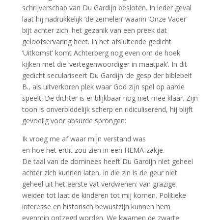
schrijverschap van Du Gardijn besloten. In ieder geval
laat hij nadrukkelijk ‘de zemelen’ waarin ‘Onze Vader’
bijt achter zich: het gezanik van een preek dat
geloofservaring heet. In het afsluitende gedicht
‘Uitkomst’ komt Achterberg nog even om de hoek
kijken met die ‘vertegenwoordiger in maatpak’. In dit
gedicht seculariseert Du Gardijn ‘de gesp der biblebelt
B., als uitverkoren plek waar God zijn spel op aarde
speelt. De dichter is er blijkbaar nog niet mee klaar. Zijn
toon is onverbiddelijk scherp en ridiculiserend, hij blijft
gevoelig voor absurde sprongen:
Ik vroeg me af waar mijn verstand was
en hoe het eruit zou zien in een HEMA-zakje.
De taal van de dominees heeft Du Gardijn niet geheel
achter zich kunnen laten, in die zin is de geur niet
geheel uit het eerste vat verdwenen: van grazige
weiden tot laat de kinderen tot mij komen. Politieke
interesse en historisch bewustzijn kunnen hem
evenmin ontzegd worden. We kwamen de zwarte