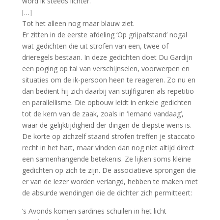
word ik steeds lichter.
[…]
Tot het alleen nog maar blauw ziet.
Er zitten in de eerste afdeling ‘Op grijpafstand’ nogal
wat gedichten die uit strofen van een, twee of
drieregels bestaan. In deze gedichten doet Du Gardijn
een poging op tal van verschijnselen, voorwerpen en
situaties om de ik-persoon heen te reageren. Zo nu en
dan bedient hij zich daarbij van stijlfiguren als repetitio
en parallellisme. Die opbouw leidt in enkele gedichten
tot de kern van de zaak, zoals in ‘Iemand vandaag’,
waar de gelijktijdigheid der dingen de diepste wens is.
De korte op zichzelf staand strofen treffen je staccato
recht in het hart, maar vinden dan nog niet altijd direct
een samenhangende betekenis. Ze lijken soms kleine
gedichten op zich te zijn. De associatieve sprongen die
er van de lezer worden verlangd, hebben te maken met
de absurde wendingen die de dichter zich permitteert:
’s Avonds komen sardines schuilen in het licht