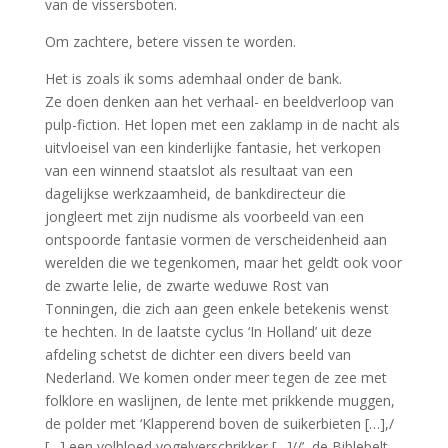
van de vissersboten.
Om zachtere, betere vissen te worden.
Het is zoals ik soms ademhaal onder de bank.
Ze doen denken aan het verhaal- en beeldverloop van
pulp-fiction. Het lopen met een zaklamp in de nacht als
uitvloeisel van een kinderlijke fantasie, het verkopen
van een winnend staatslot als resultaat van een
dagelijkse werkzaamheid, de bankdirecteur die
jongleert met zijn nudisme als voorbeeld van een
ontspoorde fantasie vormen de verscheidenheid aan
werelden die we tegenkomen, maar het geldt ook voor
de zwarte lelie, de zwarte weduwe Rost van
Tonningen, die zich aan geen enkele betekenis wenst
te hechten. In de laatste cyclus ‘In Holland’ uit deze
afdeling schetst de dichter een divers beeld van
Nederland. We komen onder meer tegen de zee met
folklore en waslijnen, de lente met prikkende muggen,
de polder met ‘Klapperend boven de suikerbieten […],/
[…] een volbloed vogelverschrikker […]//’, de Biblebelt