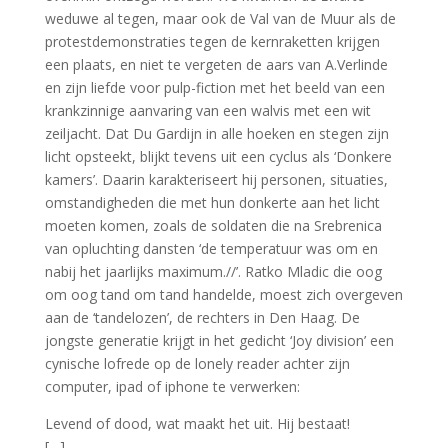
weduwe al tegen, maar ook de Val van de Muur als de
protestdemonstraties tegen de kernraketten krijgen
een plaats, en niet te vergeten de aars van A.Verlinde
en zijn liefde voor pulp-fiction met het beeld van een
krankzinnige aanvaring van een walvis met een wit
zeiljacht. Dat Du Gardijn in alle hoeken en stegen zijn
licht opsteekt, blijkt tevens uit een cyclus als ‘Donkere
kamers’. Daarin karakteriseert hij personen, situaties,
omstandigheden die met hun donkerte aan het licht
moeten komen, zoals de soldaten die na Srebrenica
van opluchting dansten ‘de temperatuur was om en
nabij het jaarlijks maximum.//’. Ratko Mladic die oog
om oog tand om tand handelde, moest zich overgeven
aan de ‘tandelozen’, de rechters in Den Haag. De
jongste generatie krijgt in het gedicht ‘Joy division’ een
cynische lofrede op de lonely reader achter zijn
computer, ipad of iphone te verwerken:
Levend of dood, wat maakt het uit. Hij bestaat!
[…]