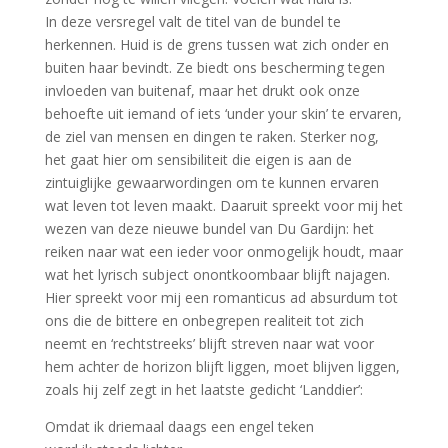
In deze versregel valt de titel van de bundel te
herkennen. Huid is de grens tussen wat zich onder en
buiten haar bevindt. Ze biedt ons bescherming tegen
invloeden van buitenaf, maar het drukt ook onze
behoefte uit iemand of iets ‘under your skin’ te ervaren,
de ziel van mensen en dingen te raken. Sterker nog,
het gaat hier om sensibiliteit die eigen is aan de
zintuiglijke gewaarwordingen om te kunnen ervaren
wat leven tot leven maakt. Daaruit spreekt voor mij het
wezen van deze nieuwe bundel van Du Gardijn: het
reiken naar wat een ieder voor onmogelijk houdt, maar
wat het lyrisch subject onontkoombaar blijft najagen.
Hier spreekt voor mij een romanticus ad absurdum tot
ons die de bittere en onbegrepen realiteit tot zich
neemt en ‘rechtstreeks’ blijft streven naar wat voor
hem achter de horizon blijft liggen, moet blijven liggen,
zoals hij zelf zegt in het laatste gedicht ‘Landdier’:
Omdat ik driemaal daags een engel teken