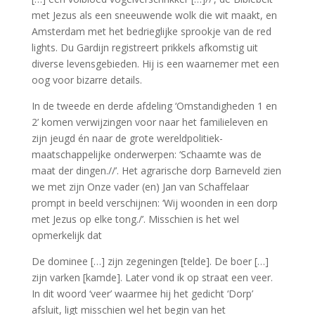
met Jezus als een sneeuwende wolk die wit maakt, en
Amsterdam met het bedrieglijke sprookje van de red
lights. Du Gardijn registreert prikkels afkomstig uit
diverse levensgebieden. Hij is een waarnemer met een
oog voor bizarre details.
In de tweede en derde afdeling ‘Omstandigheden 1 en
2’ komen verwijzingen voor naar het familieleven en
zijn jeugd én naar de grote wereldpolitiek-
maatschappelijke onderwerpen: ‘Schaamte was de
maat der dingen.//’. Het agrarische dorp Barneveld zien
we met zijn Onze vader (en) Jan van Schaffelaar
prompt in beeld verschijnen: ‘Wij woonden in een dorp
met Jezus op elke tong./’. Misschien is het wel
opmerkelijk dat
De dominee […] zijn zegeningen [telde]. De boer […]
zijn varken [kamde]. Later vond ik op straat een veer.
In dit woord ‘veer’ waarmee hij het gedicht ‘Dorp’
afsluit, ligt misschien wel het begin van het