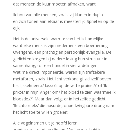
dat mensen de kuur moeten afmaken, want
Ik hou van alle mensen, zoals zij klunen in duplo
en zich tonen aan elkaar is meesterlijk. Sprieten op de
dijk.
Het is de universele warmte van het lichamelijke
want elke mens is zijn medemens een boemerang.
Overigens, een prachtig en persoonlijk evangelie. De
gedichten kregen bij nadere lezing hun structuur in
samenhang, tot een bundel in vier afdelingen.
Wat me direct imponeerde, waren zijn trefzekere
metaforen, zoals ‘Het licht verkondigt zichzelf boven
het IJsselmeer,// lasso’s op de witte prairie.//’ of ‘Ik
prikte/ in mijn vinger om/ het bloed te zien waarmee ik
bloosde.//’. Maar dan volgt er in hetzelfde gedicht
‘Rechtstreeks’ die absurde, onbedwingbare drang naar
het licht toe te willen groeien:
Alle vogelnamen uit je hoofd leren,
zonder nog te willen vliegen. Voelen wat huid is.