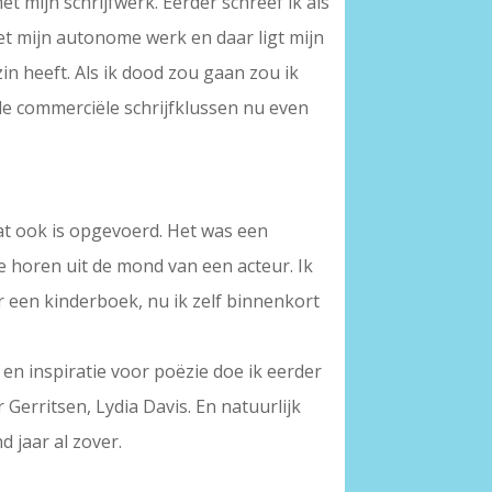
 mijn schrijfwerk. Eerder schreef ik als
met mijn autonome werk en daar ligt mijn
l zin heeft. Als ik dood zou gaan zou ik
de commerciële schrijfklussen nu even
at ook is opgevoerd. Het was een
e horen uit de mond van een acteur. Ik
or een kinderboek, nu ik zelf binnenkort
e en inspiratie voor poëzie doe ik eerder
 Gerritsen, Lydia Davis. En natuurlijk
d jaar al zover.