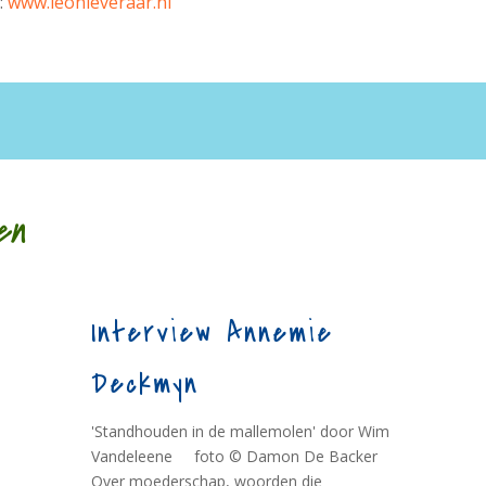
:
www.leonieveraar.nl
en
Interview Annemie
Deckmyn
'Standhouden in de mallemolen' door Wim
Vandeleene foto © Damon De Backer
Over moederschap, woorden die