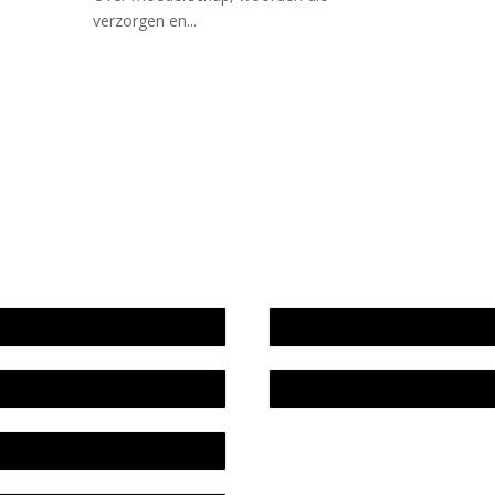
verzorgen en...
wijze en medewerkers
In memoriam Rob de Vos
idsplan
Rob de Vos – prijs
fon