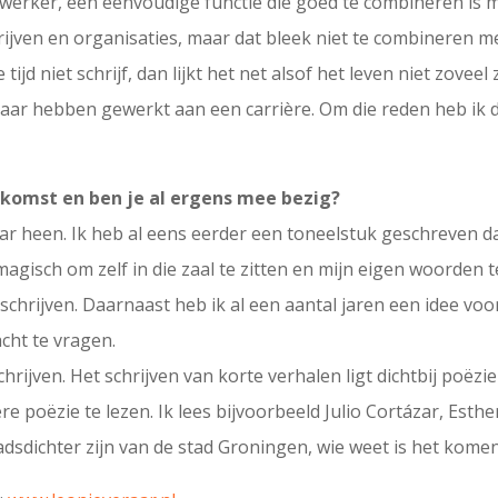
werker, een eenvoudige functie die goed te combineren is met
edrijven en organisaties, maar dat bleek niet te combineren 
e tijd niet schrijf, dan lijkt het net alsof het leven niet zovee
maar hebben gewerkt aan een carrière. Om die reden heb ik 
oekomst en ben je al ergens mee bezig?
r heen. Ik heb al eens eerder een toneelstuk geschreven d
gisch om zelf in die zaal te zitten en mijn eigen woorden t
 schrijven. Daarnaast heb ik al een aantal jaren een idee vo
cht te vragen.
chrijven. Het schrijven van korte verhalen ligt dichtbij poëzi
 poëzie te lezen. Ik lees bijvoorbeeld Julio Cortázar, Esther
tadsdichter zijn van de stad Groningen, wie weet is het komen