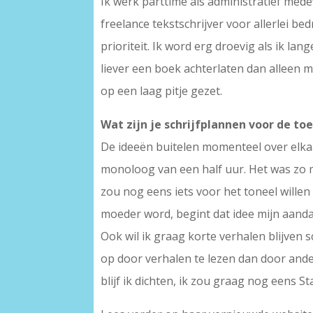
Ik werk parttime als administratief mede
freelance tekstschrijver voor allerlei b
prioriteit. Ik word erg droevig als ik lang
liever een boek achterlaten dan alleen 
op een laag pitje gezet.
Wat zijn je schrijfplannen voor de t
De ideeën buitelen momenteel over elkaa
monoloog van een half uur. Het was zo ma
zou nog eens iets voor het toneel willen
moeder word, begint dat idee mijn aanda
Ook wil ik graag korte verhalen blijven s
op door verhalen te lezen dan door andere
blijf ik dichten, ik zou graag nog eens S