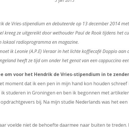
5 jan 2015
drik de Vries-stipendium en debuteerde op 13 december 2014 me
 kreeg ze uitgereikt door wethouder Paul de Rook tijdens het cult
en lokaal radioprogramma en magazine.
et ik Leonie (A.P.E) Veraar in het lichte koffiecafé Doppio aan 
 Engeland heeft ze tijd om onder het genot van een cappuccino e
e om voor het Hendrik de Vries-stipendium in te zende
het moment dat ik een pen in mijn hand kon houden schreef 
 ik studeren in Groningen en ben ik begonnen met artikelen 
 opdrachtgevers bij. Na mijn studie Nederlands was het een 
aar voelde niet de behoefte daarmee naar buiten te treden. M