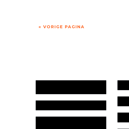
« VORIGE PAGINA
Jaarrekening 2025 en begroting
Werk
2026
Bele
Jaarverslag 2025
Colo
Jaarrekening 2024 en begroting
2025