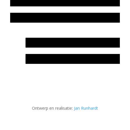
Colofon
Privacyverklaring Stichting Literatuursite Meander
In memoriam Rob de Vos
Rob de Vos – prijs
Ontwerp en realisatie:
Jan Runhardt