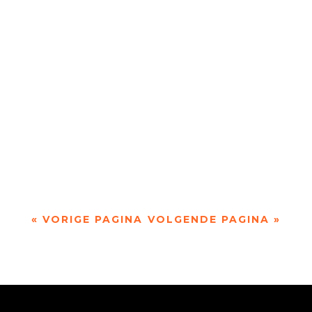
‘Taal geven aan onmogelijke verlangens, grote
dromen, aan het verdriet van een steen.’ door
Petra Talsma Dichter Katelijne Brouwer...
‘Tussen penseelstreek en pennentrek' over de
magie van het canvas, akkerpaardenstaarten en
Randschade door Wim Vandeleene ...
« VORIGE PAGINA
VOLGENDE PAGINA »