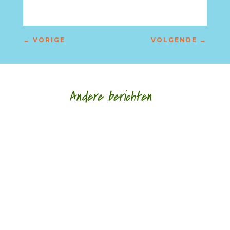
←
VORIGE
VOLGENDE
→
Andere berichten
‘Schrijven is voor mij altijd al een manier geweest
om alles wat er in mezelf en om me heen
gebeurt voor mezelf helder te krijgen.’ door...