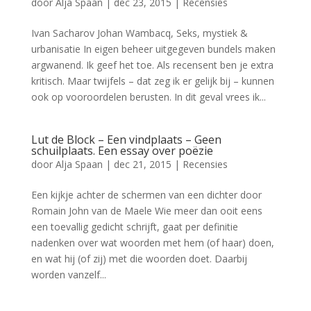
door
Alja Spaan
|
dec 23, 2015
|
Recensies
Ivan Sacharov Johan Wambacq, Seks, mystiek &
urbanisatie In eigen beheer uitgegeven bundels maken
argwanend. Ik geef het toe. Als recensent ben je extra
kritisch. Maar twijfels – dat zeg ik er gelijk bij – kunnen
ook op vooroordelen berusten. In dit geval vrees ik...
Lut de Block – Een vindplaats – Geen
schuilplaats. Een essay over poëzie
door
Alja Spaan
|
dec 21, 2015
|
Recensies
Een kijkje achter de schermen van een dichter door
Romain John van de Maele Wie meer dan ooit eens
een toevallig gedicht schrijft, gaat per definitie
nadenken over wat woorden met hem (of haar) doen,
en wat hij (of zij) met die woorden doet. Daarbij
worden vanzelf...