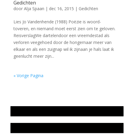
Gedichten
door
Alja Spaan
|
dec 16, 2015
|
Gedichten
Lies Jo Vandenhende (1988) Poëzie is woord-
toveren, en niemand moet eerst zien om te geloven.
ReisverslagWe dartelendoor een vreemdestad als
verloren veegehoed door de hongernaar meer van
elkaar en als een zuignap wil ik zijnaan je hals laat ik
geenlucht meer zijn...
« Vorige Pagina
Jaarrekening 2025 en begroting 2026
Jaarverslag 2025