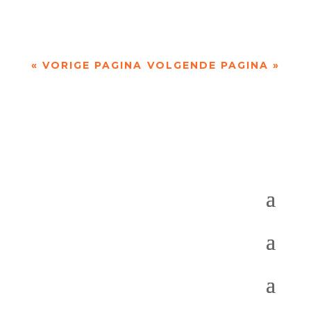
'Goede morgen? Hemelse mevrouw Ping' van F....
« VORIGE PAGINA
VOLGENDE PAGINA »