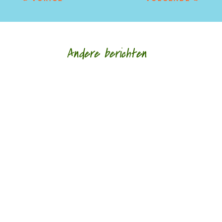
Andere berichten
Afscheid in al haar gedaantes door Sander
Ausems - - Lagen van glas is de nieuwe bundel
van Daniël Franck. Tegenwoordig bestaan de
meeste...