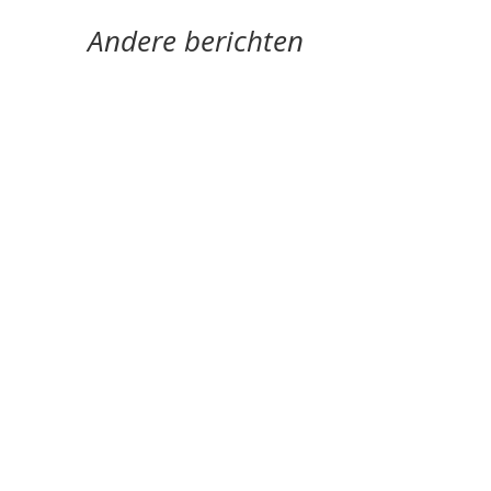
Andere berichten
Pijn verwerkt in poëzie door Taco van Peijpe - -
Voorin deze bundel staat het oude
kinderliedje:‘schipper mag ik overvaren, ja of nee
/...
Haar zin geven door Peter Vermaat - - De titel
Pasvormen van Annika Cannaerts’ debuutbundel
wekte bij mij in eerste instantie de...