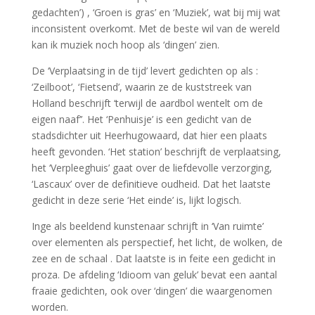
gedachten’) , ‘Groen is gras’ en ‘Muziek’, wat bij mij wat
inconsistent overkomt. Met de beste wil van de wereld
kan ik muziek noch hoop als ‘dingen’ zien.
De ‘Verplaatsing in de tijd’ levert gedichten op als :
‘Zeilboot’, ‘Fietsend’, waarin ze de kuststreek van
Holland beschrijft ‘terwijl de aardbol wentelt om de
eigen naaf’’. Het ‘Penhuisje’ is een gedicht van de
stadsdichter uit Heerhugowaard, dat hier een plaats
heeft gevonden. ‘Het station’ beschrijft de verplaatsing,
het ‘Verpleeghuis’ gaat over de liefdevolle verzorging,
‘Lascaux’ over de definitieve oudheid. Dat het laatste
gedicht in deze serie ‘Het einde’ is, lijkt logisch.
Inge als beeldend kunstenaar schrijft in ‘Van ruimte’
over elementen als perspectief, het licht, de wolken, de
zee en de schaal . Dat laatste is in feite een gedicht in
proza. De afdeling ‘Idioom van geluk’ bevat een aantal
fraaie gedichten, ook over ‘dingen’ die waargenomen
worden.