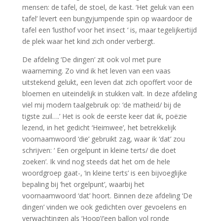
mensen: de tafel, de stoel, de kast. ‘Het geluk van een
tafel’ levert een bungyjumpende spin op waardoor de
tafel een ‘lusthof voor het insect ‘ is, maar tegelijkertijd
de plek waar het kind zich onder verbergt.
De afdeling ‘De dingen’ zit ook vol met pure
waarneming. Zo vind ik het leven van een vaas
uitstekend gelukt, een leven dat zich opoffert voor de
bloemen en uiteindelijk in stukken valt. In deze afdeling
viel mij modern taalgebruik op: ‘de matheid/ bij de
tigste zuil….’ Het is ook de eerste keer dat ik, poëzie
lezend, in het gedicht ‘Heimwee’, het betrekkelijk
voornaamwoord ‘die’ gebruikt zag, waar ik ‘dat’ zou
schrijven: ‘ Een orgelpunt in kleine terts/ die doet
zoeken’. Ik vind nog steeds dat het om de hele
woordgroep gaat-, ‘in kleine terts’ is een bijvoeglijke
bepaling bij ‘het orgelpunt’, waarbij het
voornaamwoord ‘dat’ hoort. Binnen deze afdeling ‘De
dingen’ vinden we ook gedichten over gevoelens en
verwachtingen als ‘Hoop’(‘een ballon vol ronde