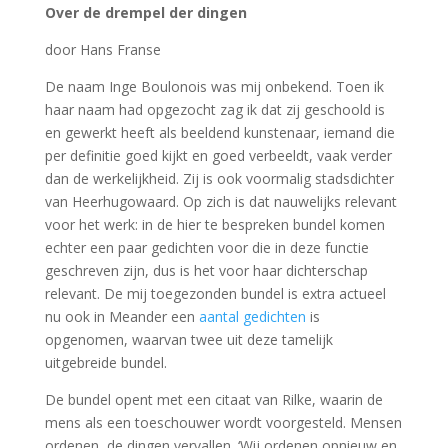
Over de drempel der dingen
door Hans Franse
De naam Inge Boulonois was mij onbekend. Toen ik
haar naam had opgezocht zag ik dat zij geschoold is
en gewerkt heeft als beeldend kunstenaar, iemand die
per definitie goed kijkt en goed verbeeldt, vaak verder
dan de werkelijkheid. Zij is ook voormalig stadsdichter
van Heerhugowaard. Op zich is dat nauwelijks relevant
voor het werk: in de hier te bespreken bundel komen
echter een paar gedichten voor die in deze functie
geschreven zijn, dus is het voor haar dichterschap
relevant. De mij toegezonden bundel is extra actueel
nu ook in Meander een
aantal gedichten
is
opgenomen, waarvan twee uit deze tamelijk
uitgebreide bundel.
De bundel opent met een citaat van Rilke, waarin de
mens als een toeschouwer wordt voorgesteld. Mensen
ordenen, de dingen vervallen. ‘Wij ordenen opnieuw en