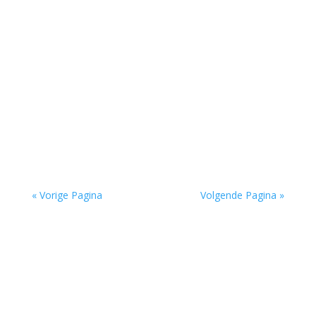
Omdenken in poëzie door Tom Veys - - Op één
of andere manier doen veel gedichten van Josse
Kok denken aan ‘Omdenken’, de website die je...
« Vorige Pagina
Volgende Pagina »