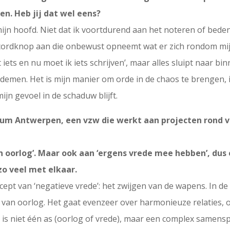
n. Heb jij dat wel eens?
n mijn hoofd. Niet dat ik voortdurend aan het noteren of bede
recordknop aan die onbewust opneemt wat er zich rondom mij
t iets en nu moet ik iets schrijven’, maar alles sluipt naar b
s ademen. Het is mijn manier om orde in de chaos te brengen, 
jn gevoel in de schaduw blijft.
trum Antwerpen, een vzw die werkt aan projecten rond 
n oorlog’. Maar ook aan ‘ergens vrede mee hebben’, dus
o veel met elkaar.
pt van ‘negatieve vrede’: het zwijgen van de wapens. In de d
d van oorlog. Het gaat evenzeer over harmonieuze relaties, 
 is niet één as (oorlog of vrede), maar een complex samensp