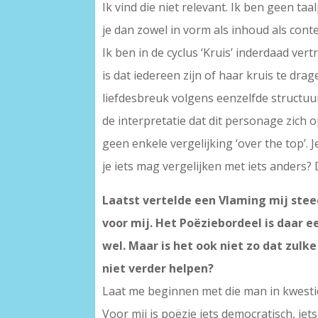
Ik vind die niet relevant. Ik ben geen t
je dan zowel in vorm als inhoud als con
Ik ben in de cyclus ‘Kruis’ inderdaad ve
is dat iedereen zijn of haar kruis te dra
liefdesbreuk volgens eenzelfde structuu
de interpretatie dat dit personage zich op
geen enkele vergelijking ‘over the top’. J
je iets mag vergelijken met iets anders? 
Laatst vertelde een Vlaming mij steed
voor mij. Het Poëziebordeel is daar ee
wel. Maar is het ook niet zo dat zul
niet verder helpen?
Laat me beginnen met die man in kwestie
Voor mij is poëzie iets democratisch, iet