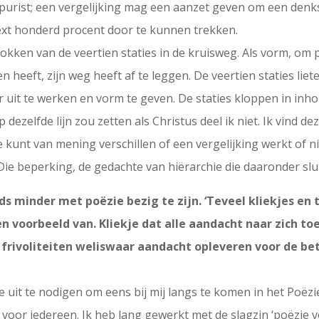
aalpurist; een vergelijking mag een aanzet geven om een denk
text honderd procent door te kunnen trekken.
rtrokken van de veertien staties in de kruisweg. Als vorm, om
gen heeft, zijn weg heeft af te leggen. De veertien staties li
r uit te werken en vorm te geven. De staties kloppen in inh
 dezelfde lijn zou zetten als Christus deel ik niet. Ik vind d
e kunt van mening verschillen of een vergelijking werkt of niet
Die beperking, de gedachte van hiërarchie die daaronder sluim
s minder met poëzie bezig te zijn. ‘Teveel kliekjes en
n voorbeeld van. Kliekje dat alle aandacht naar zich toe
ke frivoliteiten weliswaar aandacht opleveren voor de b
 uit te nodigen om eens bij mij langs te komen in het Poëzi
s voor iedereen. Ik heb lang gewerkt met de slagzin ‘poëzie v