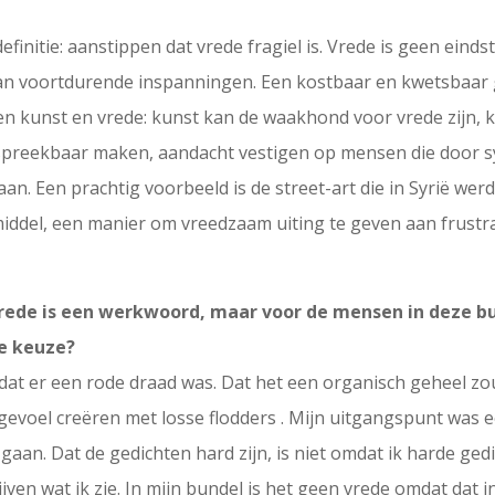
definitie: aanstippen dat vrede fragiel is. Vrede is geen einds
van voortdurende inspanningen. Een kostbaar en kwetsbaar 
ssen kunst en vrede: kunst kan de waakhond voor vrede zijn
spreekbaar maken, aandacht vestigen op mensen die door s
aan. Een prachtig voorbeeld is de street-art die in Syrië w
iddel, een manier om vreedzaam uiting te geven aan frustr
 Vrede is een werkwoord, maar voor de mensen in deze bun
e keuze?
 dat er een rode draad was. Dat het een organisch geheel zo
’-gevoel creëren met losse flodders . Mijn uitgangspunt was
gaan. Dat de gedichten hard zijn, is niet omdat ik harde gedi
en wat ik zie. In mijn bundel is het geen vrede omdat dat in 