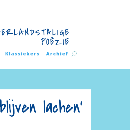
DERLANDSTALIGE
POËZIE
Klassiekers
Archief
ijven lachen’