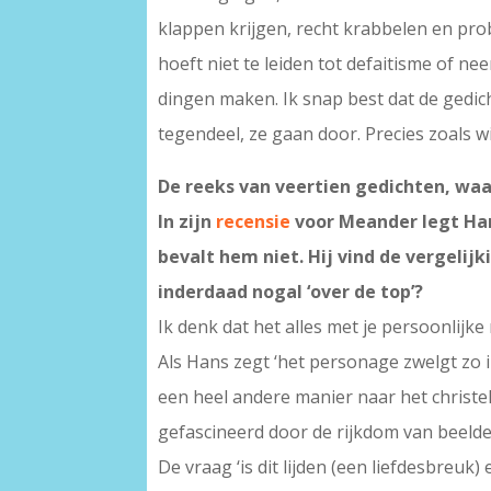
klappen krijgen, recht krabbelen en probe
hoeft niet te leiden tot defaitisme of n
dingen maken. Ik snap best dat de gedich
tegendeel, ze gaan door. Precies zoals wi
De reeks van veertien gedichten, waa
In zijn
recensie
voor Meander legt Hans
bevalt hem niet. Hij vind de vergelijk
inderdaad nogal ‘over de top’?
Ik denk dat het alles met je persoonlijk
Als Hans zegt ‘het personage zwelgt zo in 
een heel andere manier naar het christeli
gefascineerd door de rijkdom van beelden
De vraag ‘is dit lijden (een liefdesbreuk) 