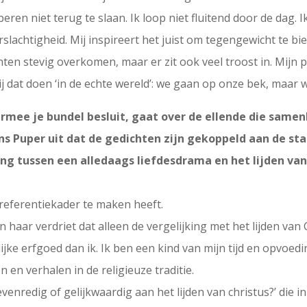
ren niet terug te slaan. Ik loop niet fluitend door de dag. 
eerslachtigheid. Mij inspireert het juist om tegengewicht te
ten stevig overkomen, maar er zit ook veel troost in. Mijn 
j dat doen ‘in de echte wereld’: we gaan op onze bek, maar w
rmee je bundel besluit, gaat over de ellende die samen
 Puper uit dat de gedichten zijn gekoppeld aan de stat
ing tussen een alledaags liefdesdrama en het lijden van C
e referentiekader te maken heeft.
haar verdriet dat alleen de vergelijking met het lijden van Chr
jke erfgoed dan ik. Ik ben een kind van mijn tijd en opvoedi
 en verhalen in de religieuze traditie.
evenredig of gelijkwaardig aan het lijden van christus?’ die in z