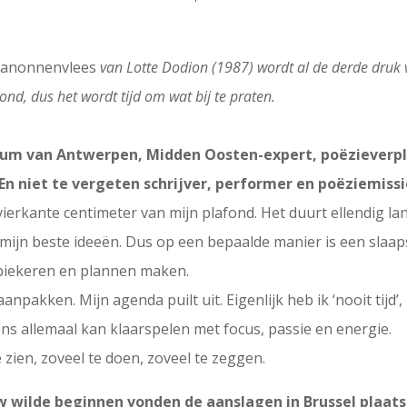
anonnenvlees
van Lotte Dodion (1987) wordt al de derde druk v
nd, dus het wordt tijd om wat bij te praten.
trum van Antwerpen, Midden Oosten-expert, poëzieverpl
niet te vergeten schrijver, performer en poëziemissio
ierkante centimeter van mijn plafond. Het duurt ellendig lang 
mijn beste ideeën. Dus op een bepaalde manier is een slaap
n piekeren en plannen maken.
aanpakken. Mijn agenda puilt uit. Eigenlijk heb ik ‘nooit tijd’,
ns allemaal kan klaarspelen met focus, passie en energie.
e zien, zoveel te doen, zoveel te zeggen.
ew wilde beginnen vonden de aanslagen in Brussel plaats