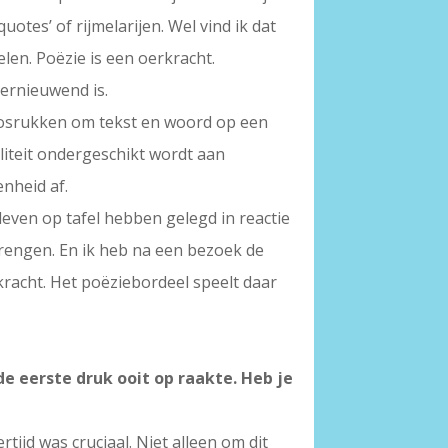
uotes’ of rijmelarijen. Wel vind ik dat
len. Poëzie is een oerkracht.
 vernieuwend is.
 losrukken om tekst en woord op een
liteit ondergeschikt wordt aan
nheid af.
leven op tafel hebben gelegd in reactie
brengen. En ik heb na een bezoek de
kracht. Het poëziebordeel speelt daar
 de eerste druk ooit op raakte. Heb je
tijd was cruciaal. Niet alleen om dit