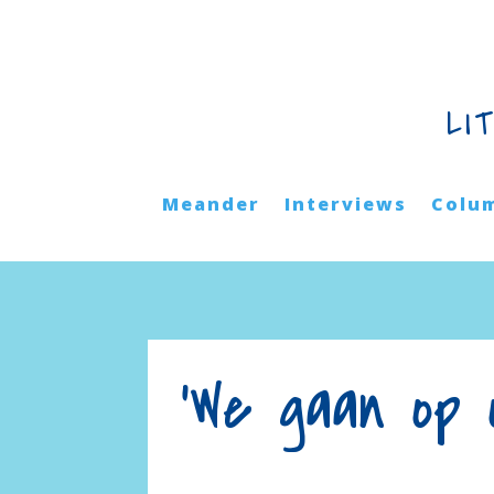
LI
Meander
Interviews
Colu
‘We gaan op 