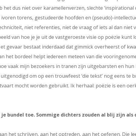
b het dus niet over karamellenverzen, slechte ‘inspirational q
ivoren torens, gestudeerde hoofden en (pseudo)-intellectue
chniciteit, niet referenties, niet de vraag of iets al dan niet
eeld van hoe je je uit de vastgeroeste visie op poëzie kunt
et gevaar bestaat inderdaad dat gimmick overheerst of kwa
aan het bordeel helpt iedereen meteen van die vooringenome
hoe vaak mijn bezoekers in tranen zijn uitgebarsten en hun 
 uitgenodigd om op een trouwfeest ‘die tekst’ nog eens te 
itvaart mocht worden gebruikt. Ik herhaal: poëzie is een oer
 je bundel toe. Sommige dichters zouden al blij zijn als
aan het schrijven, aan het optreden, aan het oefenen. Die leer