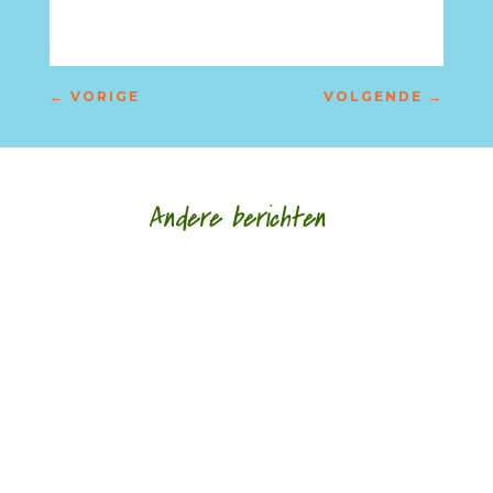
←
VORIGE
VOLGENDE
→
Andere berichten
‘Schrijven is mijn leeflijn zeg ik altijd maar.’ door
Alja Spaan Jacobus Bos (1943) debuteerde in
1969 met de verhalenbundel...