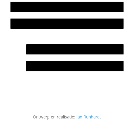
Colofon
Privacyverklaring Stichting Literatuursite Meander
In memoriam Rob de Vos
Rob de Vos – prijs
Ontwerp en realisatie:
Jan Runhardt