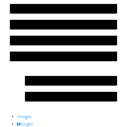
Werkwijze en medewerkers
Beleidsplan
Colofon
Privacyverklaring Stichting Literatuursite Meander
In memoriam Rob de Vos
Rob de Vos – prijs
Volgen
Volgen