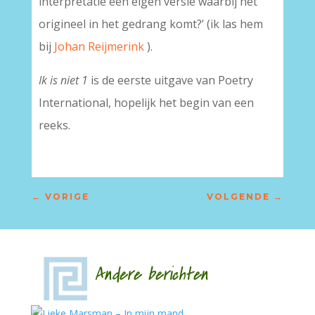
interpretatie een eigen versie waarbij het
origineel in het gedrang komt?’ (ik las hem
bij
Johan Reijmerink
).
Ik is niet 1
is de eerste uitgave van Poetry
International, hopelijk het begin van een
reeks.
←
VORIGE
VOLGENDE
→
Andere berichten