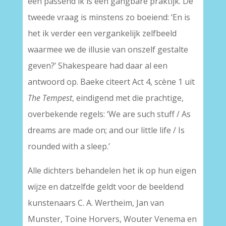
een passend ik is een gangbare praktijk. De
tweede vraag is minstens zo boeiend: ‘En is
het ik verder een vergankelijk zelfbeeld
waarmee we de illusie van onszelf gestalte
geven?’ Shakespeare had daar al een
antwoord op. Baeke citeert Act 4, scène 1 uit
The Tempest
, eindigend met die prachtige,
overbekende regels: ‘We are such stuff / As
dreams are made on; and our little life / Is
rounded with a sleep.’
Alle dichters behandelen het ik op hun eigen
wijze en datzelfde geldt voor de beeldend
kunstenaars C. A. Wertheim, Jan van
Munster, Toine Horvers, Wouter Venema en