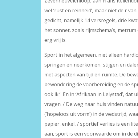
Zevenheuvelenloop, aan Frans Kellendonk
wel ‘rust en reinheid’, maar niet de r v
gedicht, namelijk 14 versregels, drie 
het sonnet, zoals rijmschema’s, metrum
erg vrij is.
Sport in het algemeen, niet alleen hardl
springen en neerkomen, stijgen en dalen
met aspecten van tijd en ruimte. De bew
bewondering de voorbereiding en de spr
ook ik.’ En in ‘Afrikaan in Lelystad’, dat
vragen. / De weg naar huis vinden natuurl
(‘hopeloos uit vorm’) in de wedstrijd, w
papier, enkel, / sportief verlies is een 
aan, sport is een voorwaarde om in de d