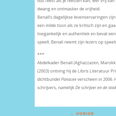
dus feest als je feesten kan, leef vrij van
dwang en ontmasker de vrijheid.
Benali’s dagelijkse levenservaringen zij
een milde toon als ze kritisch zijn en ga
toegankelijk en authentiek en bevat een 
speelt. Benali neemt zijn lezers op speels
***
Abdelkader Benali (Aghazzazen, Marok
(2003) ontving hij de Libris Literatuur 
dichtbundel
Panacee
verscheen in 2006. 
schrijvers, namelijk
De schrijver en de sta
←
VORIGE