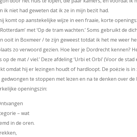
 begon door het huis te lopen, die paar kamers, en voordat i
 ik niet had geweten dat ik ze in mijn bezit had.
hij komt op aanstekelijke wijze in een fraaie, korte opening
n ‘Rotterdam’ met ‘Op de tram wachten.’ Soms gebruikt de 
n ooit in Boxmeer / te zijn geweest totdat ik het me weer he
laats zo verwoord gezien. Hoe leer je Dordrecht kennen? Het
 op de mat / viel.’ Deze afdeling ‘Urbi et Orbi’ (Voor de stad
t omdat hij er lezingen houdt of hardloopt. De poëzie is in 
d gedwongen te stoppen met lezen en na te denken over de 
kelijke openingszin:
 Ontvangen
ategorie – wat
emd in de oren.
trekken,