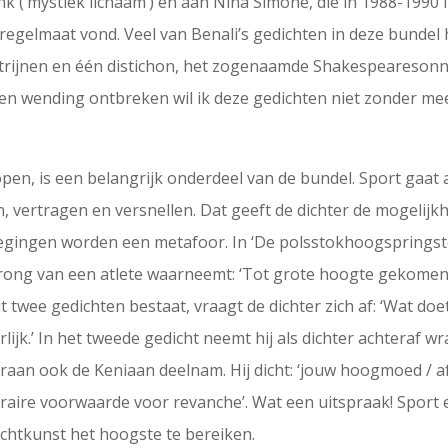
 (‘mystiek lichaam’) en aan Nina Simone, die in 1988-1990 i
an regelmaat vond. Veel van Benali’s gedichten in deze bund
kwatrijnen en één distichon, het zogenaamde Shakespeareso
 en wending ontbreken wil ik deze gedichten niet zonder 
open, is een belangrijk onderdeel van de bundel. Sport gaat
, vertragen en versnellen. Dat geeft de dichter de mogelij
egingen worden een metafoor. In ‘De polsstokhoogspringster’
ong van een atlete waarneemt: ‘Tot grote hoogte gekomen 
 uit twee gedichten bestaat, vraagt de dichter zich af: ‘Wat do
ijk.’ In het tweede gedicht neemt hij als dichter achteraf wr
aaraan ook de Keniaan deelnam. Hij dicht: ‘jouw hoogmoed / af
literaire voorwaarde voor revanche’. Wat een uitspraak! Sport 
ichtkunst het hoogste te bereiken.