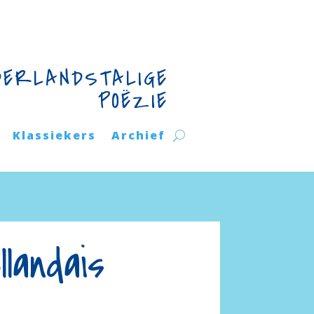
DERLANDSTALIGE
POËZIE
Klassiekers
Archief
landais