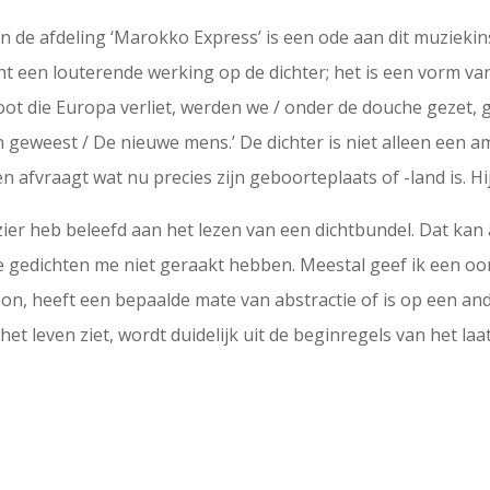
in de afdeling ‘Marokko Express’ is een ode aan dit muziekinst
ht een louterende werking op de dichter; het is een vorm van 
ot die Europa verliet, werden we / onder de douche gezet,
geweest / De nieuwe mens.’ De dichter is niet alleen een a
n afvraagt wat nu precies zijn geboorteplaats of -land is. Hij 
ezier heb beleefd aan het lezen van een dichtbundel. Dat ka
de gedichten me niet geraakt hebben. Meestal geef ik een o
on, heeft een bepaalde mate van abstractie of is op een and
het leven ziet, wordt duidelijk uit de beginregels van het laa