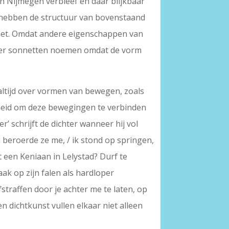
n Nijmegen verbleef en daar blijkbaar
el hebben de structuur van bovenstaand
nnet. Omdat andere eigenschappen van
meer sonnetten noemen omdat de vorm
 altijd over vormen van bewegen, zoals
kheid om deze bewegingen te verbinden
 schrijft de dichter wanneer hij vol
beroerde ze me, / ik stond op springen,
et een Keniaan in Lelystad? Durf te
aak op zijn falen als hardloper
straffen door je achter me te laten, op
en dichtkunst vullen elkaar niet alleen