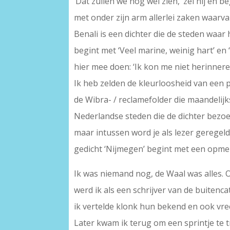
‘Dat zullen we nog wel zien,’ zei hij en
met onder zijn arm allerlei zaken waarvan
Benali is een dichter die de steden waar 
begint met ‘Veel marine, weinig hart’ e
hier mee doen: ‘Ik kon me niet herinnere
Ik heb zelden de kleurloosheid van een p
de Wibra- / reclamefolder die maandelijks
Nederlandse steden die de dichter bezoek
maar intussen word je als lezer geregel
gedicht ‘Nijmegen’ begint met een opmer
Ik was niemand nog, de Waal was alles.
werd ik als een schrijver van de buitenc
ik vertelde klonk hun bekend en ook vre
Later kwam ik terug om een sprintje te 