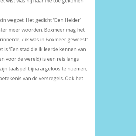
k het wist was hij naar me toe gekomen
szin wegzet. Het gedicht ‘Den Helder’
dichter meer woorden. Boxmeer mag het
rinnerde, / ik was in Boxmeer geweest.’
 is ‘Een stad die ik leerde kennen van
 en voor de wereld) is een reis langs
zijn taalspel bijna argeloos te noemen,
betekenis van de versregels. Ook het