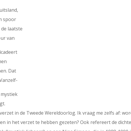
uitsland,
im spoor
 de laatste
eur van
icadeert
men
men. Dat
Vanzelf-
 mystiek
gt.
verzet in de Tweede Wereldoorlog. Ik vraag me zelfs af: wor
en in het verzet te hebben gezeten? Ook refereert de dichte