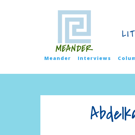
LI
Meander
Interviews
Colu
Abdelk