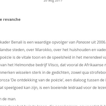
20 aug 2017
re revanche
kader Benali is een waardige opvolger van
Panacee
uit 2006
andse steden, over Marokko, over het huishouden en vadersc
poëzie is de vitale toon en de speelsheid in het merendeel va
 van het Helmondse bedrijf Vlisco, dat vooral de Afrikaanse 
merken wisselen sterk in de gedichten, zowel qua strofebo
 proza ‘De ontdekking van de poëzie’, een dialoog tussen de
 speelgoed kan zijn, is een boeiende leidraad voor de lezer
n de man.