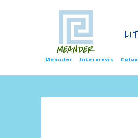
LI
Meander
Interviews
Colu