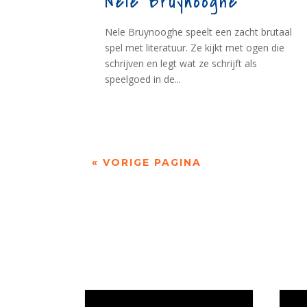
Nele Bruynooghe
Nele Bruynooghe speelt een zacht brutaal
spel met literatuur. Ze kijkt met ogen die
schrijven en legt wat ze schrijft als
speelgoed in de...
« VORIGE PAGINA
Jaarrekening 2025 en begroting
Werk