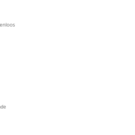
enloos
ade