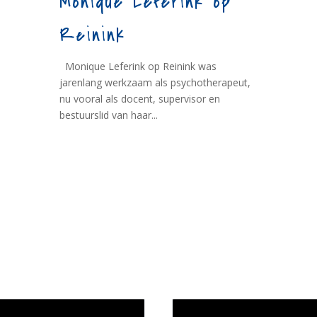
Monique Leferink op
Reinink
Monique Leferink op Reinink was
jarenlang werkzaam als psychotherapeut,
nu vooral als docent, supervisor en
bestuurslid van haar...
wijze en medewerkers
In memoriam Rob de Vos