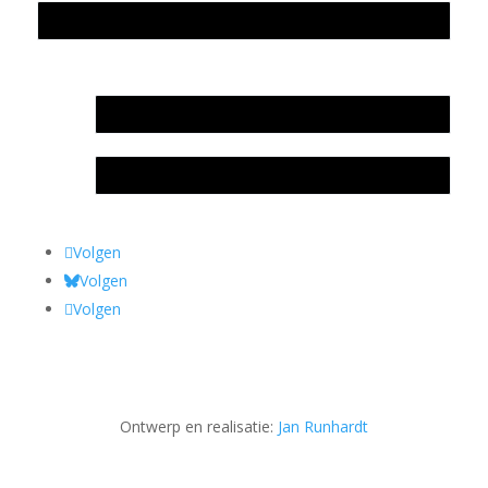
Privacyverklaring Stichting Literatuursite Meander
In memoriam Rob de Vos
Rob de Vos – prijs
Volgen
Volgen
Volgen
Ontwerp en realisatie:
Jan Runhardt