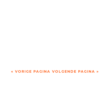
en zijn eigen filosofieën niet schuwt....
In mei 2025 verbleef Boris Wanders met
fotograaf Judith Lechner in Landes. Een groen
gebied aan de Golf van Biskaje, dat ze niet
kenden....
« VORIGE PAGINA
VOLGENDE PAGINA »