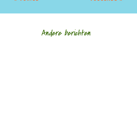
Andere berichten
Morgen, 5 juli, opent een tentoonstelling 'Het
landschap verbeeld en gedicht' onder de titel Het
Maaiveld. Tot en met 30 augustus is deze...
Elbert Gonggrijp: 'Ik beschouw mijzelf als een
natuurdichter die ook een uitstap naar de liefde