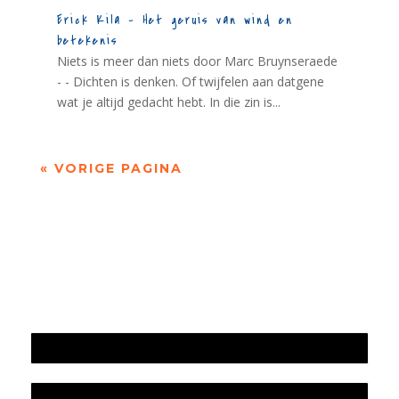
Erick Kila – Het geruis van wind en
betekenis
Niets is meer dan niets door Marc Bruynseraede
- - Dichten is denken. Of twijfelen aan datgene
wat je altijd gedacht hebt. In die zin is...
« VORIGE PAGINA
Jaarrekening 2025 en begroting 2026
Jaarverslag 2025