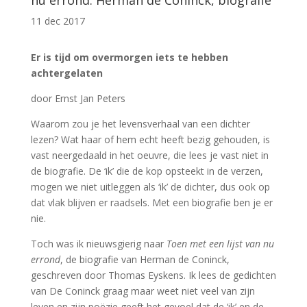
nu errond. Herman de Coninck, biografie
11 dec 2017
Er is tijd om overmorgen iets te hebben
achtergelaten
door Ernst Jan Peters
Waarom zou je het levensverhaal van een dichter
lezen? Wat haar of hem echt heeft bezig gehouden, is
vast neergedaald in het oeuvre, die lees je vast niet in
de biografie. De ‘ik’ die de kop opsteekt in de verzen,
mogen we niet uitleggen als ‘ik’ de dichter, dus ook op
dat vlak blijven er raadsels. Met een biografie ben je er
nie.
Toch was ik nieuwsgierig naar
Toen met een lijst van nu
errond
, de biografie van Herman de Coninck,
geschreven door Thomas Eyskens. Ik lees de gedichten
van De Coninck graag maar weet niet veel van zijn
leven en zijn poëzie geeft het gevoel dat de ‘ik’ en de