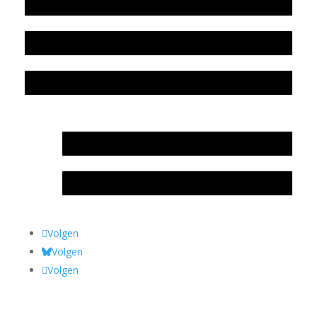
Beleidsplan
Colofon
Privacyverklaring Stichting Literatuursite Meander
In memoriam Rob de Vos
Rob de Vos – prijs
Volgen
Volgen
Volgen