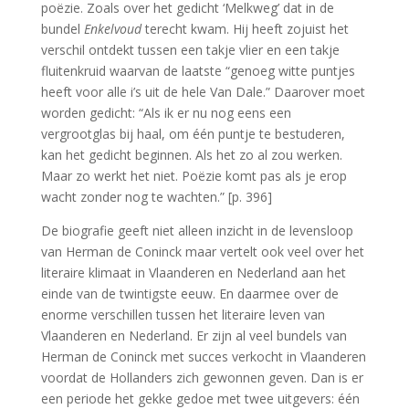
poëzie. Zoals over het gedicht ‘Melkweg’ dat in de
bundel
Enkelvoud
terecht kwam. Hij heeft zojuist het
verschil ontdekt tussen een takje vlier en een takje
fluitenkruid waarvan de laatste “genoeg witte puntjes
heeft voor alle i’s uit de hele Van Dale.” Daarover moet
worden gedicht: “Als ik er nu nog eens een
vergrootglas bij haal, om één puntje te bestuderen,
kan het gedicht beginnen. Als het zo al zou werken.
Maar zo werkt het niet. Poëzie komt pas als je erop
wacht zonder nog te wachten.” [p. 396]
De biografie geeft niet alleen inzicht in de levensloop
van Herman de Coninck maar vertelt ook veel over het
literaire klimaat in Vlaanderen en Nederland aan het
einde van de twintigste eeuw. En daarmee over de
enorme verschillen tussen het literaire leven van
Vlaanderen en Nederland. Er zijn al veel bundels van
Herman de Coninck met succes verkocht in Vlaanderen
voordat de Hollanders zich gewonnen geven. Dan is er
een periode het gekke gedoe met twee uitgevers: één