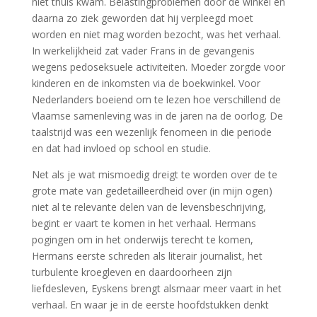
niet thuis kwam. Belastingproblemen door de winkel en
daarna zo ziek geworden dat hij verpleegd moet
worden en niet mag worden bezocht, was het verhaal.
In werkelijkheid zat vader Frans in de gevangenis
wegens pedoseksuele activiteiten. Moeder zorgde voor
kinderen en de inkomsten via de boekwinkel. Voor
Nederlanders boeiend om te lezen hoe verschillend de
Vlaamse samenleving was in de jaren na de oorlog. De
taalstrijd was een wezenlijk fenomeen in die periode
en dat had invloed op school en studie.
Net als je wat mismoedig dreigt te worden over de te
grote mate van gedetailleerdheid over (in mijn ogen)
niet al te relevante delen van de levensbeschrijving,
begint er vaart te komen in het verhaal. Hermans
pogingen om in het onderwijs terecht te komen,
Hermans eerste schreden als literair journalist, het
turbulente kroegleven en daardoorheen zijn
liefdesleven, Eyskens brengt alsmaar meer vaart in het
verhaal. En waar je in de eerste hoofdstukken denkt