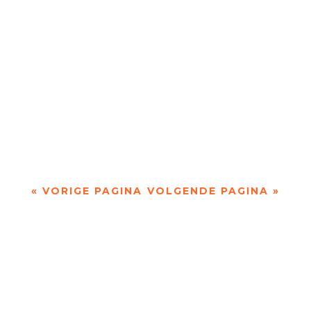
Doordacht en weloverwogen door Hettie Marzak
- - Piet Gerbrandy is een veelzijdig auteur: hij
heeft niet alleen essays geschreven, maar...
« VORIGE PAGINA
VOLGENDE PAGINA »