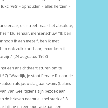
 lukt:
niets
– ophouden – alles herzien –
unstenaar, die streeft naar het absolute,
ichzelf kluizenaar, mensenschuw. “Ik ben
wanhoop ik aan mezelf, ben ik met
k heb ook zulk kort haar, maar kom ik
te zijn.” (24 augustus 1968)
inst een ansichtkaart sturen om te
’67) “Waarlijk, je staat Renate R. naar de
ugkaatsen als jouw slag aankwam. (balans
van Van Geel tijdens zijn bezoek aan
an de brieven neemt al snel sterk af. 8
aar hij lag na een operatie aan een