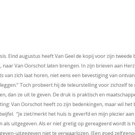
sis. Eind augustus heeft Van Geel de kopij voor zijn tweede
, naar Van Oorschot laten brengen. In zijn brieven aan Herzb
van zich laat horen, niet eens een bevestiging van ontvangs
leggen.” Toch probeert hij de teleurstelling voor zichzelf t
ven, dan ze uit te geven. De druk is praktisch en maatschapp
chting: Van Oorschot heeft zo zijn bedenkingen, maar wil he
wijfel. “Je ziet/merkt het huis is geverfd en mijn plezier aan
n als uitgegeven. Als er niet gretig op gereageerd wordt is
gegeven-uitgegeven niet te verwaarlozen. (Een goed zelfgeno