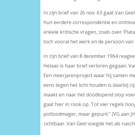
In zijn brief van 26 nov. 63 gaat Van Ge
hun eerdere correspondentie en ontmoetin
enkele kritische vragen, zoals over ‘Pla
toch vooral het werk en de persoon van
In zijn brief van 8 december 1964 reage
Helaas is haar brief verloren gegaan. Va
Een meerjarenproject waar hij samen met
eens tegen het licht houden is daarbij zi
maakt en naar het doodlopend slop voert.
gaat hier in rook op. Tot vier regels ho
potloodmager, maar gepunt.” (VG aan JH, 
zichtbaar. Van Geel voegde het als naschri