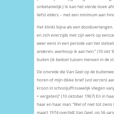
onbetamelijk.) Ik kan het vierde boek afm
liefst elders – met een minimum aan hind
Het klinkt bijna als een doodsverlangen.
en zich enerzijds met zijn werk op eenza
weer eens in een periode van het stelsel
anderen, wanhoop ik aan hen.” (10 okt ’6
buiten (ik bedoel tussen mensen in de sta
De onvrede die Van Geel op de buitenwere
horen of mijn dikke brief (vol verzen) aa
kroon in schooljuffrouwelijk vliegen van
= vergeten)” (10 oktober 1967) En in ha
haar en haar man: “Wel of niet tot ziens 
maart 1974 overlijdt Van Geel, op 56-jari