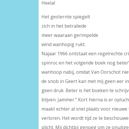
Heelal
Het gesternte spiegelt
zich in het betraliede
meer waaraan gerimpelde
wind wanhopig rukt.
Najaar 1966 ontstaat een regelrechte cri
spinroc en het volgende boek nog beter’
wanhoop nabij, omdat Van Oorschot niets 
de snob in Geert kan met mij geen eer in
geen druk. Beter is het boeken te schrij
blijven. Jammer.” Kort hierna is er oplu
maakt echter al snel plaats voor nieuwe t
verloren. Het wordt tijd ze te beschouwe
plicht. Mij dichtbij genoeg om ze onuit