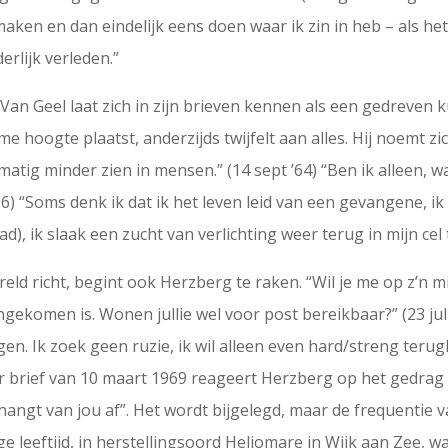
aken en dan eindelijk eens doen waar ik zin in heb – als het
erlijk verleden.”
 Van Geel laat zich in zijn brieven kennen als een gedreven k
me hoogte plaatst, anderzijds twijfelt aan alles. Hij noemt z
matig minder zien in mensen.” (14 sept ’64) “Ben ik alleen, 
6) “Soms denk ik dat ik het leven leid van een gevangene, i
d), ik slaak een zucht van verlichting weer terug in mijn cel 
ld richt, begint ook Herzberg te raken. “Wil je me op z’n m
ngekomen is. Wonen jullie wel voor post bereikbaar?” (23 juli 
gen. Ik zoek geen ruzie, ik wil alleen even hard/streng ter
ar brief van 10 maart 1969 reageert Herzberg op het gedrag 
hangt van jou af”. Het wordt bijgelegd, maar de frequentie v
ge leeftijd, in herstellingsoord Heliomare in Wijk aan Zee, w