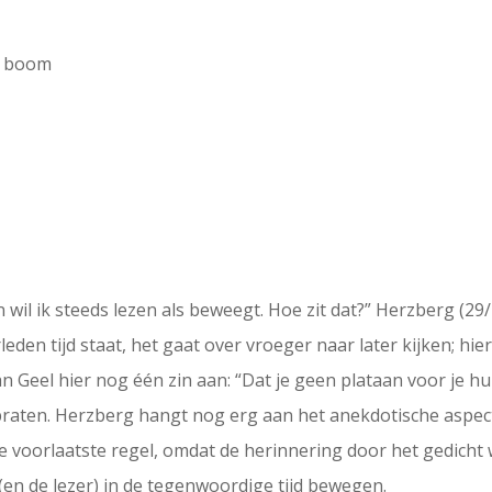
rt boom
n wil ik steeds lezen als beweegt. Hoe zit dat?” Herzberg (2
eden tijd staat, het gaat over vroeger naar later kijken; hie
an Geel hier nog één zin aan: “Dat je geen plataan voor je h
 praten. Herzberg hangt nog erg aan het anekdotische aspect
e voorlaatste regel, omdat de herinnering door het gedicht 
(en de lezer) in de tegenwoordige tijd bewegen.