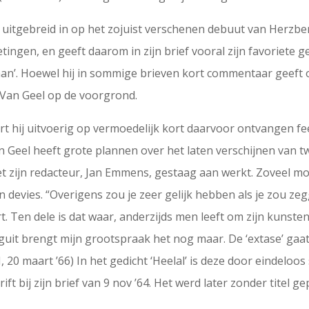
el uitgebreid in op het zojuist verschenen debuut van Herzbe
gen, en geeft daarom in zijn brief vooral zijn favoriete ge
taan’. Hoewel hij in sommige brieven kort commentaar geeft 
 Van Geel op de voorgrond.
ert hij uitvoerig op vermoedelijk kort daarvoor ontvangen f
n Geel heeft grote plannen over het laten verschijnen van t
 zijn redacteur, Jan Emmens, gestaag aan werkt. Zoveel mo
jn devies. “Overigens zou je zeer gelijk hebben als je zou ze
 Ten dele is dat waar, anderzijds men leeft om zijn kunsten 
oguit brengt mijn grootspraak het nog maar. De ‘extase’ gaat
20 maart ’66) In het gedicht ‘Heelal’ is deze door eindeloos
ft bij zijn brief van 9 nov ’64. Het werd later zonder titel g