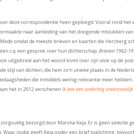
door deze correspondentie heen geploegd. Vooral rond het 
 doormaakte naar aanleiding van het dreigende mislukken van z
. Mede omdat de meeste brieven en kaarten die Herzberg sch
nten c.q. een gesprek over hun dichterschap.
Brieven 1962-1
 ook uitgebreid aan het woord komt over zijn visie op de poëzi
nde stijl van dichten, die hem zo’n unieke plaats in de Neder
ledaagsheden die inmiddels weinig relevantie meer hebben. 
 aan het in 2012 verschenen
Ik ben een onderling onverzoenlijk
 zorgvuldig bezorgd door Marsha Keja. Er is geen selectie g
. Waar nodig geeft Keja onder een brief toelichting, bijv