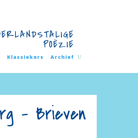
DERLANDSTALIGE
POËZIE
n
Klassiekers
Archief
rg – Brieven