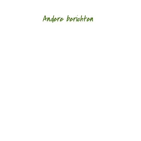
Andere berichten
Hoe een ziek lichaam zich verhoudt tot een zieke
wereld door Eric van Loo - - (*Red. Naar
aanleiding van het overlijden van Lieke
Marsman....