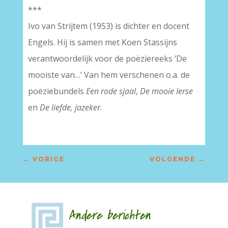
***
Ivo van Strijtem (1953) is dichter en docent
Engels. Hij is samen met Koen Stassijns
verantwoordelijk voor de poëziereeks ‘De
mooiste van…’ Van hem verschenen o.a. de
poëziebundels
Een rode sjaal
,
De mooie Ierse
en
De liefde, jazeker
.
←
VORIGE
VOLGENDE
→
Andere berichten