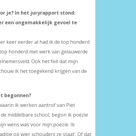
r je? In het juryrapport stond:
zer een ongemakkelijk gevoel te
vier keer eerder al had ik de top honderd
n top honderd met werk van gelauwerde
elnemersveld. Ook het feit dat mijn
chouw ik het toegekend krijgen van de
het begonnen?
(waarin ik werken aantrof van Piet
 de middelbare school, begon ik poëzie
ijn wens was voor mijn poëzie. Ik
aditie op wier schouders ze staat’. Of dat