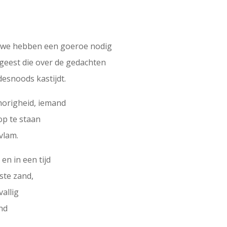
r we hebben een goeroe nodig
 geest die over de gedachten
desnoods kastijdt.
horigheid, iemand
op te staan
vlam.
n in een tijd
ste zand,
vallig
nd