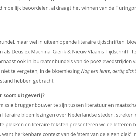
eld moeilijk beoordelen, al draagt het winnen van de Turingpr
ndel, maar wel in uiteenlopende literaire tijdschriften, bl
ten als Deus ex Machina, Gierik & Nieuw Vlaams Tijdschrift,
arnaast ook in laureatenbundels van de poëziewedstrijden 
 niet te vergeten, in de bloemlezing
Nog een lente
,
dertig dic
t stand hebben gebracht.
r soort uitgeverij?
ls missie bruggenbouwer te zijn tussen literatuur en maatsc
 literaire bloemlezingen over Nederlandse steden, streken 
e plekken en literaire teksten presenteren we de letteren
 want herkenbare context van de ‘stem van de eigen plek’ In o