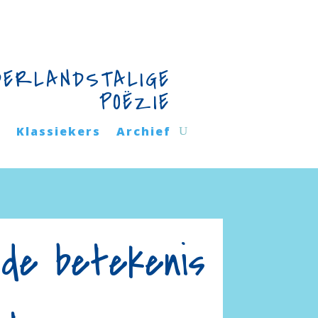
DERLANDSTALIGE
POËZIE
n
Klassiekers
Archief
 de betekenis