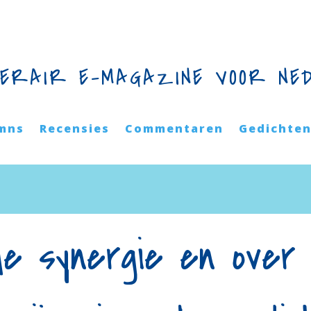
TERAIR E-MAGAZINE VOOR NE
mns
Recensies
Commentaren
Gedichte
e synergie en over