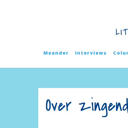
LI
Meander
Interviews
Colu
Over zingend