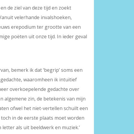
en de ziel van deze tijd en zoekt
 Vanuit velerhande invalshoeken,
-eeuws erepodium ter grootte van een
ge poëten uit onze tijd. In ieder geval
rvan, bemerk ik dat ‘begrip’ soms een
ngedachte, waaromheen ik intuïtief
 meer overkoepelende gedachte over
in algemene zin, de betekenis van mijn
aten ofwel het niet-vertellen schuilt een
, toch in de eerste plaats moet worden
letter als uit beeldwerk en muziek.’