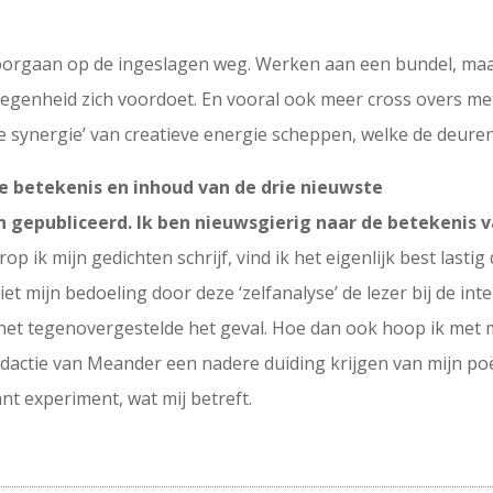
doorgaan op de ingeslagen weg. Werken aan een bundel, maar
elegenheid zich voordoet. En vooral ook meer cross overs m
synergie’ van creatieve energie scheppen, welke de deuren
e betekenis en inhoud van de drie nieuwste
n gepubliceerd. Ik ben nieuwsgierig naar de betekenis v
 ik mijn gedichten schrijf, vind ik het eigenlijk best lasti
iet mijn bedoeling door deze ‘zelfanalyse’ de lezer bij de int
t het tegenovergestelde het geval. Hoe dan ook hoop ik met 
actie van Meander een nadere duiding krijgen van mijn po
nt experiment, wat mij betreft.