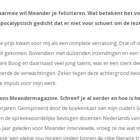
aarmee wil Meander je feliciteren. Wat betekent het voo
apocalyptisch gedicht dat er niet voor schuwt om de le
de prijs kwam voor mij als een complete verrassing. Drie of 
ooit gekomen. Bovendien: met duizenden inzendingen en ee
Mark Boog en daarnaast veel jong talent, was er een sterk de
emperde de verwachtingen. Zeker tegen deze achtergrond bes
e impuls voor mijn werk.
 ons Meandermagazine. Schreef je al eerder en hoe is 
ienerjaren. Geïnspireerd door de boekenkast van mijn ouders 
 en de spreekwoordelijke bevlogen docenten Nederlands van
n jaar geleden voor Meander interviewde, vroeg ze me wat m
eze ‘een plekje zou mogen vinden binnen de rijke literaire tr