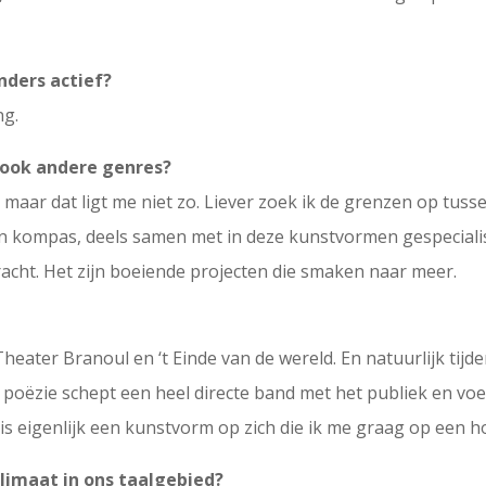
nders actief?
ng.
e ook andere genres?
, maar dat ligt me niet zo. Liever zoek ik de grenzen op tu
gen kompas, deels samen met in deze kunstvormen gespeciali
racht. Het zijn boeiende projecten die smaken naar meer.
eater Branoul en ‘t Einde van de wereld. En natuurlijk tijd
poëzie schept een heel directe band met het publiek en voeg
is eigenlijk een kunstvorm op zich die ik me graag op een 
klimaat in ons taalgebied?