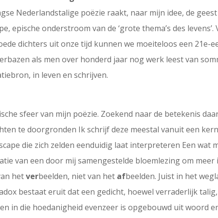
gse Nederlandstalige poëzie raakt, naar mijn idee, de geest 
epe, epische onderstroom van de ‘grote thema’s des levens’.
e goede dichters uit onze tijd kunnen we moeiteloos een 21e
verbazen als men over honderd jaar nog werk leest van sommi
tiebron, in leven en schrijven.
ische sfeer van mijn poëzie. Zoekend naar de betekenis daa
hten te doorgronden Ik schrijf deze meestal vanuit een ker
scape die zich zelden eenduidig laat interpreteren Een wat
entatie van een door mij samengestelde bloemlezing om meer 
 van het
ver
beelden, niet van het
af
beelden. Juist in het wegl
ox bestaat eruit dat een gedicht, hoewel verraderlijk talig
 en in die hoedanigheid evenzeer is opgebouwd uit woord en 