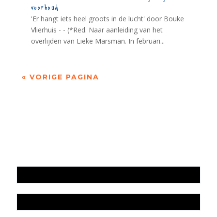
voorhoud
'Er hangt iets heel groots in de lucht' door Bouke
Vlierhuis - - (*Red. Naar aanleiding van het
overlijden van Lieke Marsman. In februari...
« VORIGE PAGINA
Jaarrekening 2025 en begroting 2026
Jaarverslag 2025