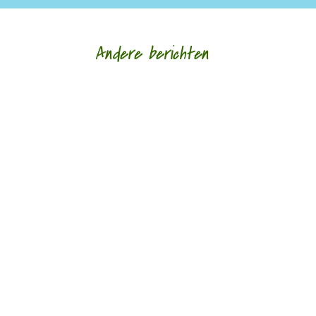
Andere berichten
Nele Bruynooghe speelt een zacht brutaal spel
met literatuur. Ze kijkt met ogen die schrijven en
legt wat ze schrijft als speelgoed in de...
Monique Leferink op Reinink was jarenlang
werkzaam als psychotherapeut, nu vooral als
docent, supervisor en bestuurslid van haar...