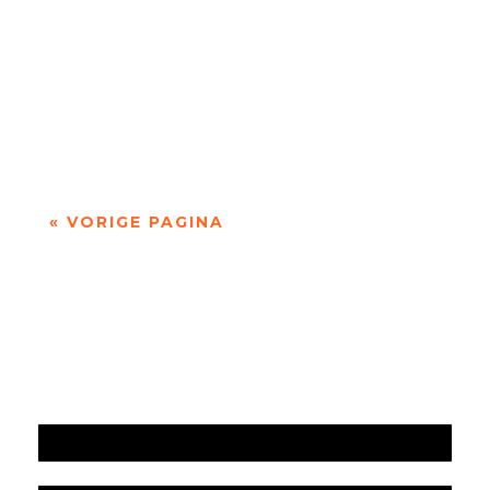
Jet Sterkman (2001) is campusdichter van de
Radboud Universiteit. Haar poëzie gaat onder
andere over engelen, autisme, dode...
« VORIGE PAGINA
Jaarrekening 2025 en begroting 2026