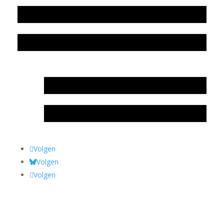
Colofon
Privacyverklaring Stichting Literatuursite Meander
In memoriam Rob de Vos
Rob de Vos – prijs
Volgen
Volgen
Volgen