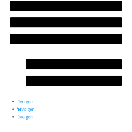
Beleidsplan
Colofon
Privacyverklaring Stichting Literatuursite Meander
In memoriam Rob de Vos
Rob de Vos – prijs
Volgen
Volgen
Volgen