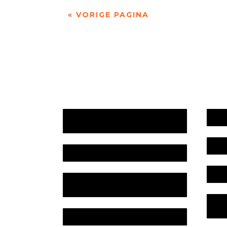
« VORIGE PAGINA
Jaarrekening 2025 en begroting
Werk
2026
Bele
Jaarverslag 2025
Colo
Jaarrekening 2024 en begroting
2025
Priv
Lite
Jaarverslag 2024