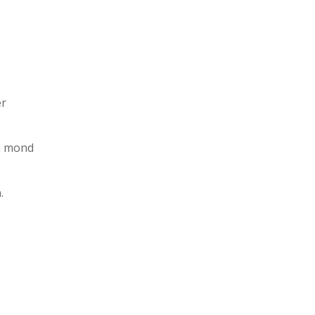
er
en mond
.