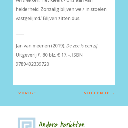
vertrekken. Het kleeft / ons aan van
helderheid. Zonzalig blijven we / in stoelen
vastgelijmd.’ Blijven zitten dus.
____
Jan van meenen (2019).
De zee is een zij
.
Uitgeverij
P
, 80 blz. € 17,–. ISBN
9789492339720
←
VORIGE
VOLGENDE
→
Andere berichten