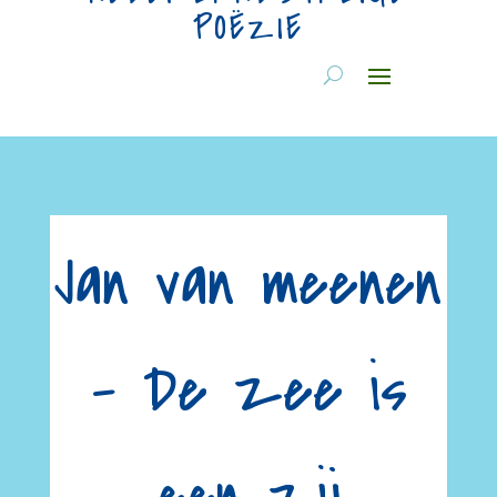
POËZIE
Jan van meenen
– De zee is