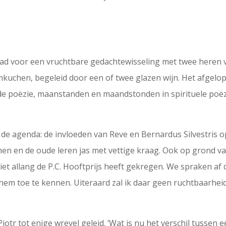
stad voor een vruchtbare gedachtewisseling met twee heren v
uchen, begeleid door een of twee glazen wijn. Het afgelope
 poëzie, maanstanden en maandstonden in spirituele poëzi
 de agenda: de invloeden van Reve en Bernardus Silvestris o
en en de oude leren jas met vettige kraag. Ook op grond van
niet allang de P.C. Hooftprijs heeft gekregen. We spraken af d
 hem toe te kennen. Uiteraard zal ik daar geen ruchtbaarheid
otr tot enige wrevel geleid. ‘Wat is nu het verschil tussen 