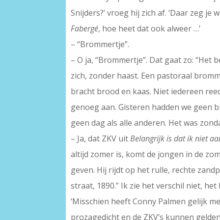
Snijders?’ vroeg hij zich af. ‘Daar zeg je
Fabergé
, hoe heet dat ook alweer …’
– “Brommertje”.
– O ja, “Brommertje”. Dat gaat zo: “Het
zich, zonder haast. Een pastoraal brommer
bracht brood en kaas. Niet iedereen reed
genoeg aan. Gisteren hadden we geen br
geen dag als alle anderen. Het was zonda
– Ja, dat ZKV uit
Belangrijk is dat ik niet a
altijd zomer is, komt de jongen in de zom
geven. Hij rijdt op het rulle, rechte zan
straat, 1890.” Ik zie het verschil niet, h
‘Misschien heeft Conny Palmen gelijk met
prozagedicht en de ZKV’s kunnen gelden. 