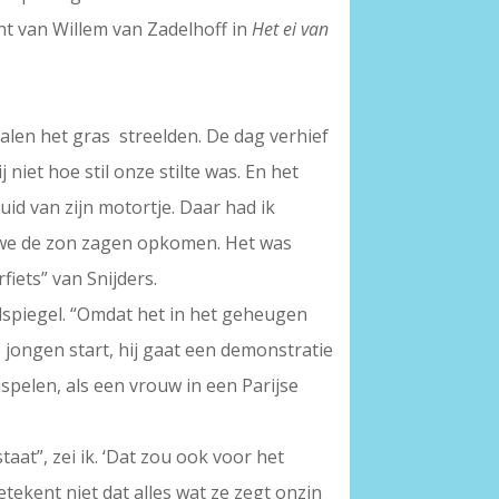
icht van Willem van Zadelhoff in
Het ei van
alen het gras streelden. De dag verhief
niet hoe stil onze stilte was. En het
id van zijn motortje. Daar had ik
n we de zon zagen opkomen. Het was
iets” van Snijders.
ladspiegel. “Omdat het in het geheugen
e jongen start, hij gaat een demonstratie
wispelen, als een vrouw in een Parijse
at”, zei ik. ‘Dat zou ook voor het
tekent niet dat alles wat ze zegt onzin