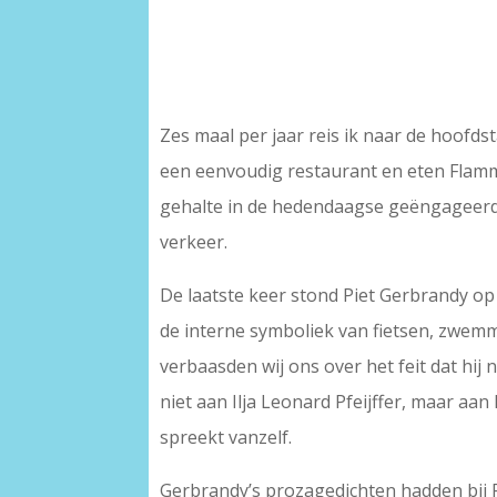
Zes maal per jaar reis ik naar de hoofd
een eenvoudig restaurant en eten Flammk
gehalte in de hedendaagse geëngageerde
verkeer.
De laatste keer stond Piet Gerbrandy op
de interne symboliek van fietsen, zwemm
verbaasden wij ons over het feit dat hij 
niet aan Ilja Leonard Pfeijffer, maar aan
spreekt vanzelf.
Gerbrandy’s prozagedichten hadden bij Pj