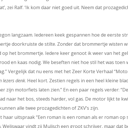
 wat’, zei Ralf. ‘Ik kom daar niet goed uit. Neem dat prozaged
 begon langzaam. Iedereen keek gespannen hoe de eerste str
tje doorkruiste de stilte. Zonder dat brommertje wisten wij 
 op het brommertje. Iedere keer genoot ik weer van het gelu
ood en kaas nodig. We beseften niet hoe stil het was toe
g.” Vergelijk dat nu eens met het Zeer Korte Verhaal “Motorf
an lezers denk
. Heel kort. Zestien regels in een heel kleine b
er zijn motorfiets laten zien.” En een paar regels verder: “D
dpad naar het bos, steeds harder, vol gas. De motor lijkt te k
et kunnen alle twee prozagedichten of ZKV’s zijn.
 haar uitspraak “Een roman is een roman als er roman op sta
Weliswaar vindt zij Mulisch een groot schrijver, maar dat be