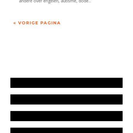
andere over engelen, autisme, dode...
« VORIGE PAGINA
Jaarrekening 2025 en begroting 2026
Jaarverslag 2025
Jaarrekening 2024 en begroting 2025
Jaarverslag 2024