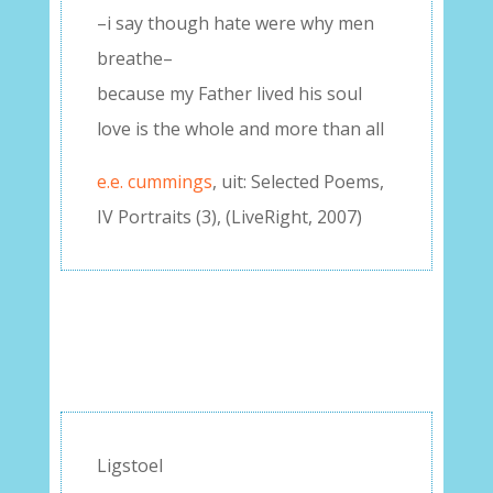
–i say though hate were why men
breathe–
because my Father lived his soul
love is the whole and more than all
e.e. cummings
, uit: Selected Poems,
IV Portraits (3), (LiveRight, 2007)
Ligstoel