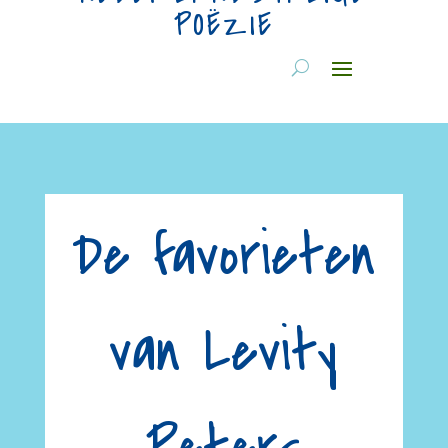
POËZIE
De favorieten
van Levity