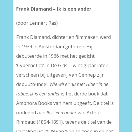
Frank Diamand – Ik is een ander
(door Lennert Ras)
Frank Diamand, dichter en filmmaker, werd
in 1939 in Amsterdam geboren. Hij
debuteerde in 1966 met het gedicht
‘Cybernetica’ in De Gids. Twintig jaar later
verscheen bij uitgeverij Van Gennep zijn
debuutbundel:
Wie wil er nu met Hitler in de
tobbe
.
Ik is een ander
is het derde boek dat
Amphora Books van hem uitgeeft. De titel is
ontleend aan
Ik is een ander
van Arthur
Rimbaud (1854-1891), tevens de titel van de
vertaling uit 2009 van ‘Een seizoen in de hel’