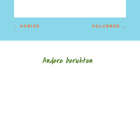
←
VORIGE
VOLGENDE
→
Andere berichten
Hoe een ziek lichaam zich verhoudt tot een zieke
wereld door Eric van Loo - - (*Red. Naar
aanleiding van het overlijden van Lieke
Marsman....