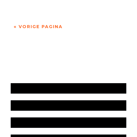
wat je altijd gedacht hebt. In die zin is...
« VORIGE PAGINA
Jaarrekening 2025 en begroting 2026
Jaarverslag 2025
Jaarrekening 2024 en begroting 2025