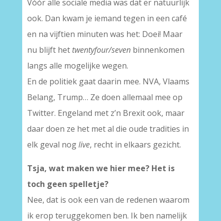
Vóór alle sociale media was dat er natuurlijk
ook. Dan kwam je iemand tegen in een café
en na vijftien minuten was het: Doei! Maar
nu blijft het
twentyfour/seven
binnenkomen
langs alle mogelijke wegen.
En de politiek gaat daarin mee. NVA, Vlaams
Belang, Trump… Ze doen allemaal mee op
Twitter. Engeland met z’n Brexit ook, maar
daar doen ze het met al die oude tradities in
elk geval nog
live
, recht in elkaars gezicht.
Tsja, wat maken we hier mee? Het is
toch geen spelletje?
Nee, dat is ook een van de redenen waarom
ik erop teruggekomen ben. Ik ben namelijk