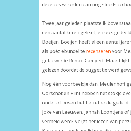
deze zes woorden dan nog steeds zo ho
Twee jaar geleden plaatste ik bovenstaa
een aantal keren geliket, en ook gedeeld.
Boeijen. Boeijen heeft al een aantal jar
als poëziebundel te
recenseren
voor Mea
gelauwerde Remco Campert. Maar blijkba
gelezen doordat de suggestie werd gew
Nog één voorbeeldje dan. Meulenhoff g
Oorschot en Plint hebben het stokje ove
onder of boven het betreffende gedicht.
Joke van Leeuwen, Jannah Loontjens of ju
vermeld werd? Vergt het lezen van poëzie
Bovengenoemde gedichten zijn –geanoni