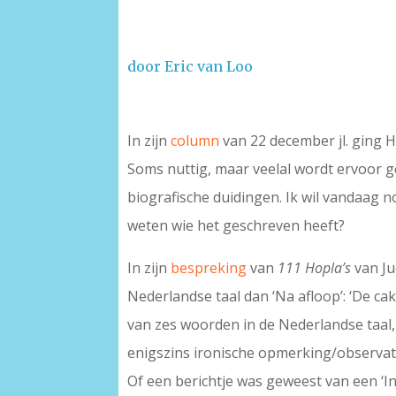
door Eric van Loo
–
In zijn
column
van 22 december jl. ging H
Soms nuttig, maar veelal wordt ervoor gep
biografische duidingen. Ik wil vandaag n
weten wie het geschreven heeft?
In zijn
bespreking
van
111 Hopla’s
van Ju
Nederlandse taal dan ‘Na afloop’: ‘De ca
van zes woorden in de Nederlandse taal,
enigszins ironische opmerking/observat
Of een berichtje was geweest van een ‘