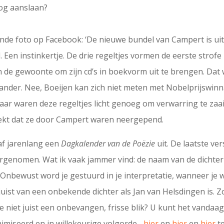
og aanslaan?
nde foto op Facebook: ‘De nieuwe bundel van Campert is uit. 
 Een instinkertje. De drie regeltjes vormen de eerste strofe 
en de gewoonte om zijn cd’s in boekvorm uit te brengen. Dat 
nder. Nee, Boeijen kan zich niet meten met Nobelprijswinn
ar waren deze regeltjes licht genoeg om verwarring te zaa
ekt dat ze door Campert waren neergepend.
af jarenlang een
Dagkalender van de Poëzie
uit. De laatste ve
rgenomen. Wat ik vaak jammer vind: de naam van de dichter s
 Onbewust word je gestuurd in je interpretatie, wanneer je 
ist van een onbekende dichter als Jan van Helsdingen is. Zou
 niet juist een onbevangen, frisse blik? U kunt het vandaag
miseerd en in willekeurige volgorde–
hier
en
hier
en
hier
te