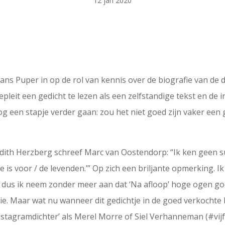
12 jan 2020
ans Puper in op de rol van kennis over de biografie van de di
leit een gedicht te lezen als een zelfstandige tekst en de i
og een stapje verder gaan: zou het niet goed zijn vaker een
dith Herzberg schreef Marc van Oostendorp: “Ik ken geen su
ke is voor / de levenden.’” Op zich een briljante opmerking.
 dus ik neem zonder meer aan dat ‘Na afloop’ hoge ogen gooi
ie. Maar wat nu wanneer dit gedichtje in de goed verkocht
Instagramdichter’ als Merel Morre of Siel Verhanneman (#vi