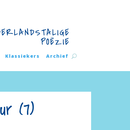
DERLANDSTALIGE
POËZIE
Klassiekers
Archief
r (7)