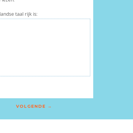
ndse taal rijk is:
VOLGENDE
→