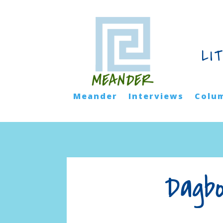
LI
Meander
Interviews
Colu
Dagb