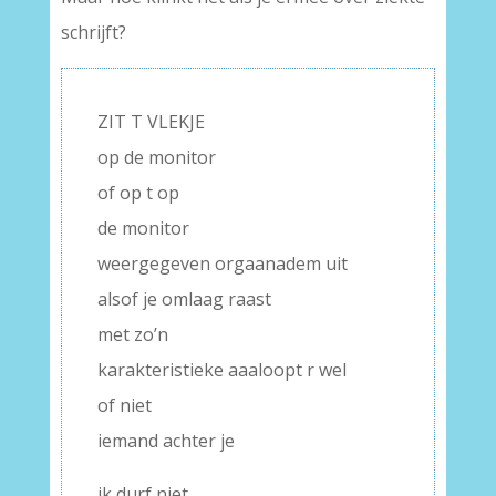
schrijft?
ZIT T VLEKJE
op de monitor
of op t op
de monitor
weergegeven orgaanadem uit
alsof je omlaag raast
met zo’n
karakteristieke aaaloopt r wel
of niet
iemand achter je
ik durf niet