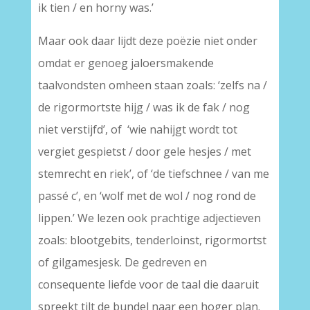
ik tien / en horny was.’
Maar ook daar lijdt deze poëzie niet onder
omdat er genoeg jaloersmakende
taalvondsten omheen staan zoals: ‘zelfs na /
de rigormortste hijg / was ik de fak / nog
niet verstijfd’, of ‘wie nahijgt wordt tot
vergiet gespietst / door gele hesjes / met
stemrecht en riek’, of ‘de tiefschnee / van me
passé c’, en ‘wolf met de wol / nog rond de
lippen.’ We lezen ook prachtige adjectieven
zoals: blootgebits, tenderloinst, rigormortst
of gilgamesjesk. De gedreven en
consequente liefde voor de taal die daaruit
spreekt tilt de bundel naar een hoger plan.