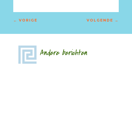
←
VORIGE
VOLGENDE
→
Andere berichten
Hoe een ziek lichaam zich verhoudt tot een zieke
wereld door Eric van Loo - - (*Red. Naar
aanleiding van het overlijden van Lieke
Marsman....