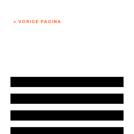
« VORIGE PAGINA
Jaarrekening 2025 en begroting 2026
Jaarverslag 2025
Jaarrekening 2024 en begroting 2025
Jaarverslag 2024