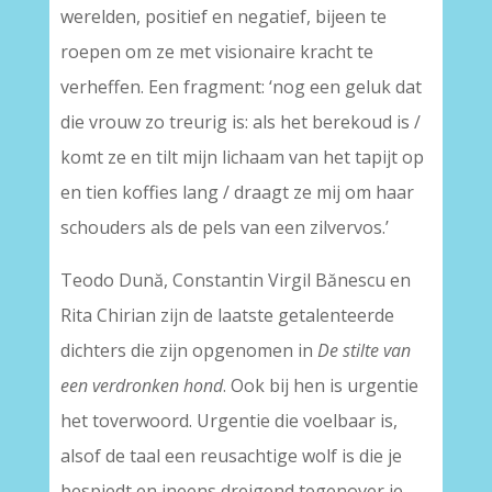
werelden, positief en negatief, bijeen te
roepen om ze met visionaire kracht te
verheffen. Een fragment: ‘nog een geluk dat
die vrouw zo treurig is: als het berekoud is /
komt ze en tilt mijn lichaam van het tapijt op
en tien koffies lang / draagt ze mij om haar
schouders als de pels van een zilvervos.’
Teodo Dună, Constantin Virgil Bănescu en
Rita Chirian zijn de laatste getalenteerde
dichters die zijn opgenomen in
De stilte van
een verdronken hond
. Ook bij hen is urgentie
het toverwoord. Urgentie die voelbaar is,
alsof de taal een reusachtige wolf is die je
bespiedt en ineens dreigend tegenover je