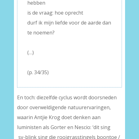
hebben
is de vraag: hoe oprecht
durf ik mijn liefde voor de aarde dan
te noemen?
–
(…)
–
(p. 34/35)
En toch: diezelfde cyclus wordt doorsneden
door overweldigende natuurervaringen,
waarin Antjie Krog doet denken aan
luministen als Gorter en Nescio: ‘dit sing
sy-blink sing die rooigrasstingels boontoe /