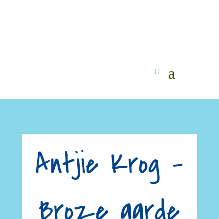
Antjie Krog –
Broze aarde