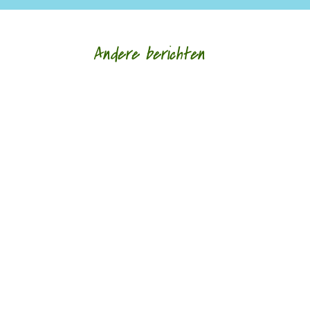
Andere berichten
Pijn verwerkt in poëzie door Taco van Peijpe - -
Voorin deze bundel staat het oude
kinderliedje:‘schipper mag ik overvaren, ja of nee
/...
Haar zin geven door Peter Vermaat - - De titel