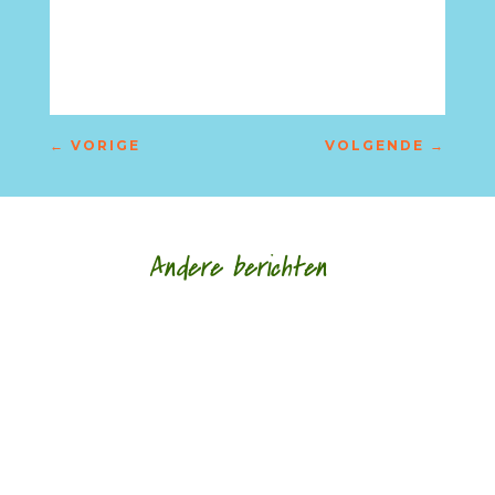
←
VORIGE
VOLGENDE
→
Andere berichten
Nele Bruynooghe speelt een zacht brutaal spel
met literatuur. Ze kijkt met ogen die schrijven en
legt wat ze schrijft als speelgoed in de...