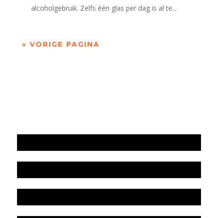
alcoholgebruik. Zelfs één glas per dag is al te...
« VORIGE PAGINA
Jaarrekening 2025 en begroting 2026
Jaarverslag 2025
Jaarrekening 2024 en begroting 2025