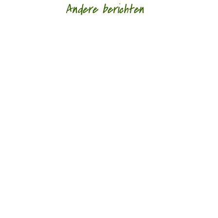
Andere berichten
door Rogier de Jong Poëzie en religie hebben
sinds de Tweede Wereldoorlog een wat
moeizame verstandhouding met elkaar. De kerk
is...
door Jan Loogman Het water is een wonder
ding, zegt Guido Gezelle en daarna weidt hij uit
over het geluid van water: Een wonderding...