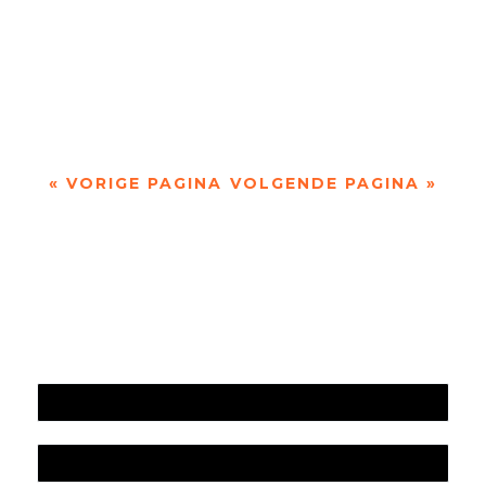
door Wim van Til Vandaag het derde deel van
een nieuwe serie van Wim van Til, Eerst het
water (M. Vasalis) Op 17 april 1945 bliezen...
« VORIGE PAGINA
VOLGENDE PAGINA »
Jaarrekening 2025 en begroting 2026
Jaarverslag 2025