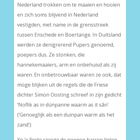
Nederland trokken om te maaien en hooien
en zich soms blijvend in Nederland
vestigden, met name in de grensstreek
tussen Enschede en Boertange. In Duitsland
werden ze denigrerend Pupers genoemd,
poepers dus. Ze stonken, die
hannekemaaiers, arm en onbehuisd als zij
waren. En onbetrouwbaar waren ze ook, dat
moge blijken uit de regels die de Friese
dichter Simon Oosting schreef in zijn gedicht
‘Noflik as in dúnpanne waarm as it sân’
(‘Genoeglijk als een duinpan warm als het
zand’):
Yn ‘e fierte sjonge de poepen harren lieten