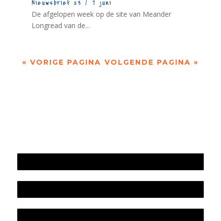
Nieuwsbrief 23 / 7 juni
De afgelopen week op de site van Meander
Longread van de...
« VORIGE PAGINA
VOLGENDE PAGINA »
Jaarrekening 2025 en begroting 2026
Jaarverslag 2025
Jaarrekening 2024 en begroting 2025